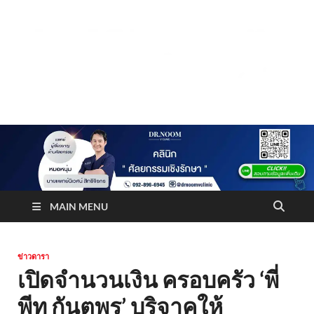
Truststoreonline
บริษัทด้านสื่อ/ข่าวสารใน กรุงเทพมหานคร ประเทศไทย
MAIN MENU
ข่าวดารา
เปิดจำนวนเงิน ครอบครัว ‘พี่
พีท กันตพร’ บริจาคให้