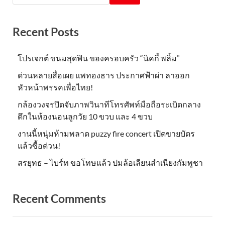
Recent Posts
โปรเจกต์ ขนมสุดฟิน ของครอบครัว “นิคกี้ พลิ้ม”
ด่วนหลายสื่อเผย แพทองธาร ประกาศฟ้าผ่า ลาออก
หัวหน้าพรรคเพื่อไทย!
กล้องวงจรปิดจับภาพวินาทีโทรศัพท์มือถือระเบิดกลาง
ดึกในห้องนอนลูกวัย 10 ขวบ และ 4 ขวบ
งานนี้หนุ่มห้ามพลาด puzzy fire concert เปิดขายบัตร
แล้วซื้อด่วน!
สรยุทธ – ไบร์ท ขอโทษแล้ว ปมล้อเลียนสำเนียงกัมพูชา
Recent Comments