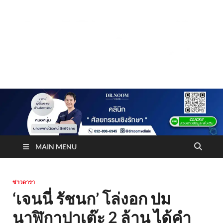
Truststoreonline
บริษัทด้านสื่อ/ข่าวสารใน กรุงเทพมหานคร ประเทศไทย
MAIN MENU
ข่าวดารา
‘เจนนี่ รัชนก’ โล่งอก ปม
นาฬิกาปาเต๊ะ 2 ล้าน ได้คำ