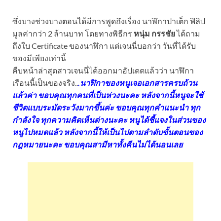
ซึ่งบางช่วงบางตอนได้มีการพูดถึงเรื่อง นาฬิกาปาเต็ก ฟิลิป
มูลค่ากว่า 2 ล้านบาท โดยทางพิธีกร
หนุ่ม กรรชัย
ได้ถาม
ถึงใบ Certificate ของนาฬิกา แต่เจนนี่บอกว่า วันที่ได้รับ
ของมีเพียงเท่านี้
คืบหน้าล่าสุดสาวเจนนี่ได้ออกมาอัปเดตแล้วว่า นาฬิกา
เรือนนี้เป็นของจริง..
.นาฬิกาของหนูเจอเอกสารครบถ้วน
แล้วค่า ขอบคุณทุกคนที่เป็นห่วงนะคะ หลังจากนี้หนูจะใช้
ชีวิตแบบระมัดระวังมากขึ้นค่ะ ขอบคุณทุกคำแนะนำ ทุก
กำลังใจ ทุกความคิดเห็นต่างนะคะ หนูได้ชี้แจงในส่วนของ
หนูไปหมดแล้ว หลังจากนี้ให้เป็นไปตามลำดับขั้นตอนของ
กฎหมายนะคะ ขอบคุณสามีหาทั้งคืนไม่ได้นอนเลย