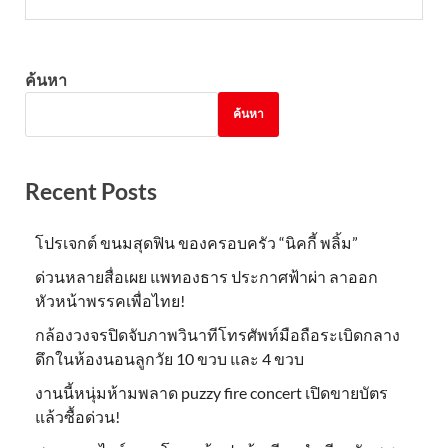
ค้นหา
ค้นหา
Recent Posts
โปรเจกต์ ขนมสุดฟิน ของครอบครัว “นิคกี้ พลิ้ม”
ด่วนหลายสื่อเผย แพทองธาร ประกาศฟ้าผ่า ลาออก
หัวหน้าพรรคเพื่อไทย!
กล้องวงจรปิดจับภาพวินาทีโทรศัพท์มือถือระเบิดกลาง
ดึกในห้องนอนลูกวัย 10 ขวบ และ 4 ขวบ
งานนี้หนุ่มห้ามพลาด puzzy fire concert เปิดขายบัตร
แล้วซื้อด่วน!