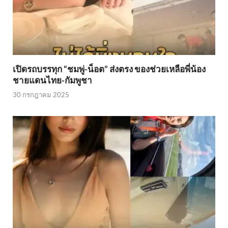
เปิดรถบรรทุก “ชมพู่-น็อต” ส่งตรง ของช่วยเหลือพี่น้อง
ชายแดนไทย-กัมพูชา
30 กรกฎาคม 2025