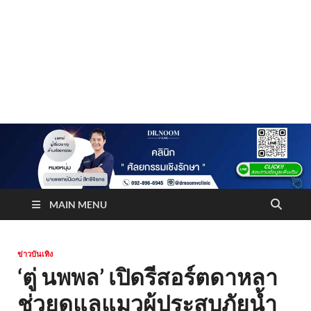
Truststoreonline
บริษัทด้านสื่อ/ข่าวสารใน กรุงเทพมหานคร ประเทศไทย
MAIN MENU
ข่าวบันเทิง
‘ตู่ นพพล’ เปิดรีสอร์ตดาหลา
ช่วยดูแลแมวผู้ประสบภัยน้ำ