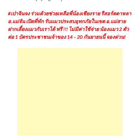
#เป่าจินจง ร่วมด้วยช่วยเหลือพี่น้องเชียงราย รีสอร์ตดาหลา
อ.แม่จัน เปิดที่พัก รับแมวประสบอุทกภัยในเขต อ.แม่สาย
ฝากเลี้ยงแมวกับเราได้ ฟรี !!! ไม่มีค่าใช้จ่าย น้องแมว 2 ตัว
ต่อ 1 บัตรประชาชนเจ้าของ 14 – 20 กันยายนนี้ จองด่วน!