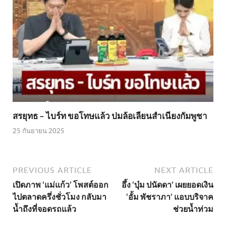
สรยุทธ – ไบร์ท ขอโทษแล้ว ปมล้อเลียนสำเนียงกัมพูชา
25 กันยายน 2025
PREVIOUS ARTICLE
NEXT ARTICLE
เปิดภาพ ‘แม่แก้ว’ โพสต์ออก
อึ้ง ‘บุ๋ม ปนัดดา’ เผยยอดเงิน
ไปตลาดครึ่งชั่วโมง กลับมา
‘อั้ม พัชราภา’ แอบบริจาค
น้ำถึงที่จอดรถแล้ว
ช่วยน้ำท่วม