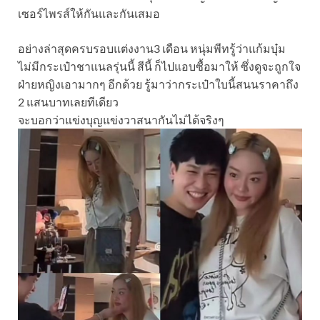
เซอร์ไพรส์ให้กันและกันเสมอ
อย่างล่าสุดครบรอบแต่งงาน3 เดือน หนุ่มพีทรู้ว่าแก้มบุ๋ม
ไม่มีกระเป๋าชาแนลรุ่นนี้ สีนี้ ก็ไปแอบซื้อมาให้ ซึ่งดูจะถูกใจ
ฝ่ายหญิงเอามากๆ อีกด้วย รู้มาว่ากระเป๋าใบนี้สนนราคาถึง
2 แสนบาทเลยทีเดียว
จะบอกว่าแข่งบุญแข่งวาสนากันไม่ได้จริงๆ