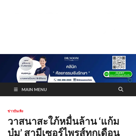
Truststoreonline
บริษัทด้านสื่อ/ข่าวสารใน กรุงเทพมหานคร ประเทศไทย
MAIN MENU
ข่าวบันเทิง
วาสนาสะใภ้หมื่นล้าน ‘แก้ม
บุ๋ม’ สามีเซอร์ไพรส์ทุกเดือน