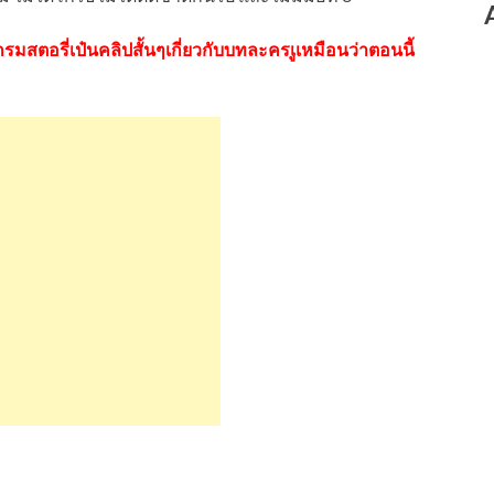
มสตอรี่เป๋นคลิปสั้นๆเกี่ยวกับบทละครเูเหมือนว่าตอนนี้