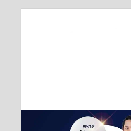
Truststoreonline
บริษัทด้านสื่อ/ข่าวสารใน กรุงเทพมหานคร ประเทศไ