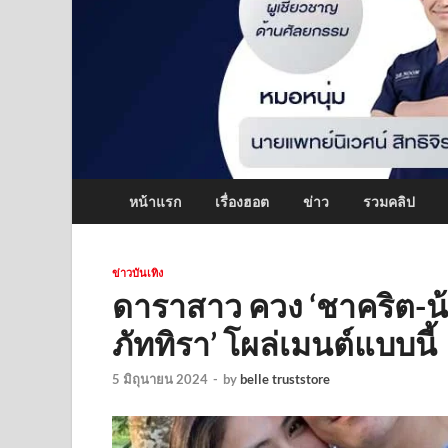
หน้าแรก
เรื่องฮอต
ข่าว
รวมคลิป
ข่าวบันเทิง
ดาราสาว ควง ‘ชาคริต-น้
ภัททิรา’ โผล่เมนต์แบบนี้
5 มิถุนายน 2024
-
by
belle truststore