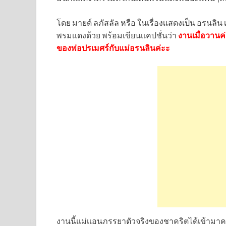
โดย มายด์ ลภัสลัล หรือ ในเรื่องเเสดงเป็น อรนล
พรมเเดงด้วย พร้อมเขียนเเคปชั่นว่า
งานเมื่อวานค่
ของพ่อปรเมศร์กับแม่อรนลินค่ะะ
งานนี้เเม่เเอนภรรยาตัวจริงของชาคริตได้เข้ามาค