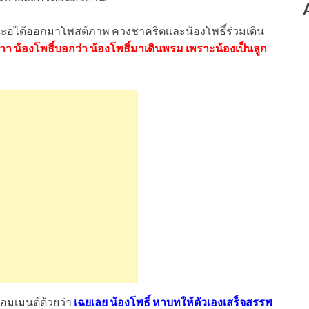
ิน เะอได้ออกมาโพสต์ภาพ ควงชาคริตเเละน้องโพธิ์ร่วมเดิน
าา น้องโพธิ์บอกว่า น้องโพธิ์มาเดินพรม เพราะน้องเป็นลูก
อมเมนต์ด้วยว่า
เฉยเลย น้องโพธิ์ หาบทให้ตัวเองเสร็จสรรพ