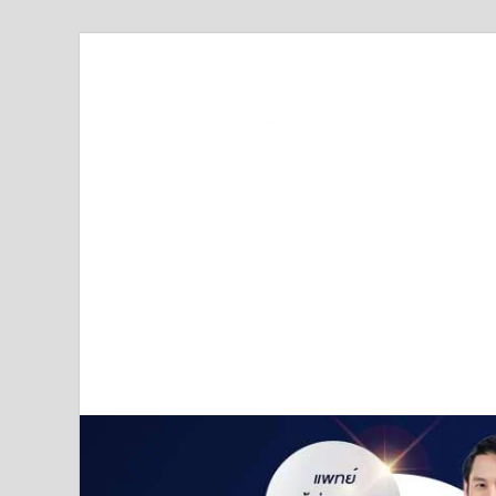
Truststoreonline
บริษัทด้านสื่อ/ข่าวสารใน กรุงเทพมหานคร ประเทศไ