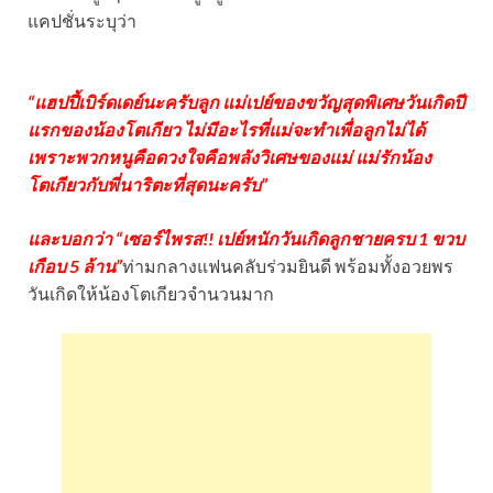
แคปชั่นระบุว่า
“แฮปปี้เบิร์ดเดย์นะครับลูก แม่เปย์ของขวัญสุดพิเศษวันเกิดปี
แรกของน้องโตเกียว ไม่มีอะไรที่แม่จะทำเพื่อลูกไม่ได้
เพราะพวกหนูคือดวงใจคือพลังวิเศษของแม่ แม่รักน้อง
โตเกียวกับพี่นาริตะที่สุดนะครับ”
และบอกว่า “เซอร์ไพรส!! เปย์หนักวันเกิดลูกชายครบ 1 ขวบ
เกือบ 5 ล้าน”
ท่ามกลางแฟนคลับร่วมยินดี พร้อมทั้งอวยพร
วันเกิดให้น้องโตเกียวจำนวนมาก