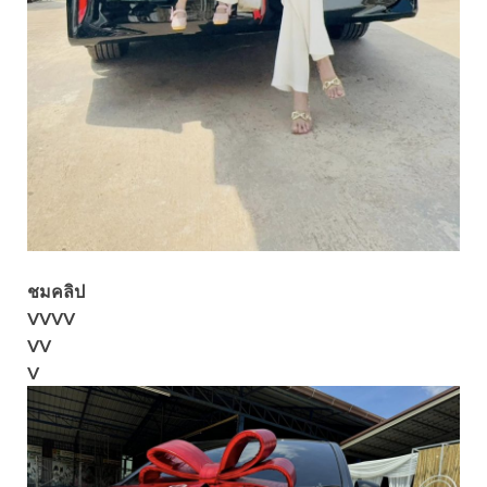
ชมคลิป
VVVV
VV
V