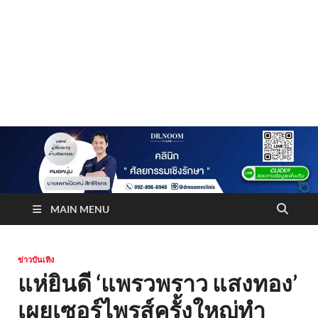
Truststoreonline
บริษัทด้านสื่อ/ข่าวสารใน กรุงเทพมหานคร ประเทศไทย
MAIN MENU
ข่าวบันเทิง
แห่ยินดี ‘แพรวพราว แสงทอง’
เผยเซอร์ไพรส์ครั้งใหญ่ทำ