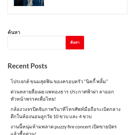
ค้นหา
ค้นหา
Recent Posts
โปรเจกต์ ขนมสุดฟิน ของครอบครัว “นิคกี้ พลิ้ม”
ด่วนหลายสื่อเผย แพทองธาร ประกาศฟ้าผ่า ลาออก
หัวหน้าพรรคเพื่อไทย!
กล้องวงจรปิดจับภาพวินาทีโทรศัพท์มือถือระเบิดกลาง
ดึกในห้องนอนลูกวัย 10 ขวบ และ 4 ขวบ
งานนี้หนุ่มห้ามพลาด puzzy fire concert เปิดขายบัตร
แล้วซื้อด่วน!