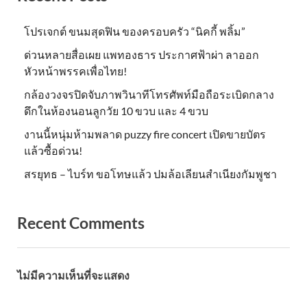
โปรเจกต์ ขนมสุดฟิน ของครอบครัว “นิคกี้ พลิ้ม”
ด่วนหลายสื่อเผย แพทองธาร ประกาศฟ้าผ่า ลาออก
หัวหน้าพรรคเพื่อไทย!
กล้องวงจรปิดจับภาพวินาทีโทรศัพท์มือถือระเบิดกลาง
ดึกในห้องนอนลูกวัย 10 ขวบ และ 4 ขวบ
งานนี้หนุ่มห้ามพลาด puzzy fire concert เปิดขายบัตร
แล้วซื้อด่วน!
สรยุทธ – ไบร์ท ขอโทษแล้ว ปมล้อเลียนสำเนียงกัมพูชา
Recent Comments
ไม่มีความเห็นที่จะแสดง