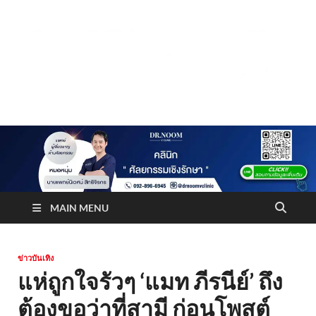
Truststoreonline
บริษัทด้านสื่อ/ข่าวสารใน กรุงเทพมหานคร ประเทศไทย
MAIN MENU
ข่าวบันเทิง
แห่ถูกใจรัวๆ ‘แมท ภีรนีย์’ ถึง
ต้องขอว่าที่สามี ก่อนโพสต์