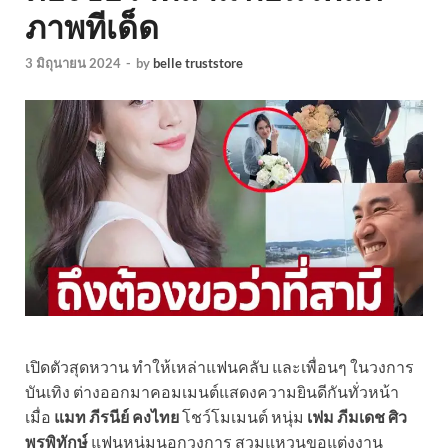
ภาพทีเด็ด
3 มิถุนายน 2024
-
by
belle truststore
เปิดตัวสุดหวาน ทำให้เหล่าแฟนคลับ และเพื่อนๆ ในวงการ
บันเทิง ต่างออกมาคอมเมนต์แสดงความยินดีกันทั่วหน้า
เมื่อ
แมท ภีรนีย์ คงไทย
โชว์โมเมนต์ หนุ่ม
เฟม ภีมเดช ศิว
พรพิทักษ์
แฟนหนุ่มนอกวงการ สวมแหวนขอแต่งงาน