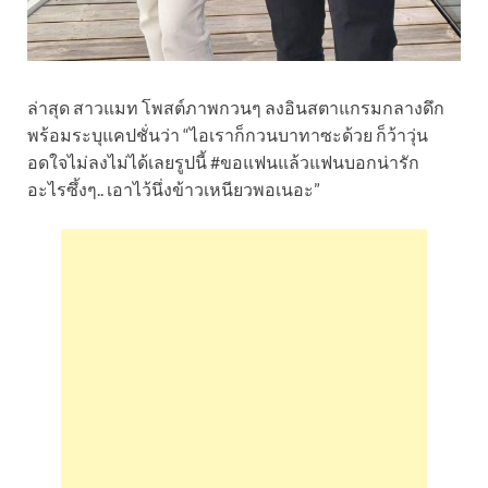
ล่าสุด สาวแมท โพสต์ภาพกวนๆ ลงอินสตาแกรมกลางดึก
พร้อมระบุแคปชั่นว่า “ไอเราก็กวนบาทาซะด้วย ก็ว้าวุ่น
อดใจไม่ลงไม่ได้เลยรูปนี้ #ขอแฟนแล้วแฟนบอกน่ารัก
อะไรซึ้งๆ.. เอาไว้นึ่งข้าวเหนียวพอเนอะ”