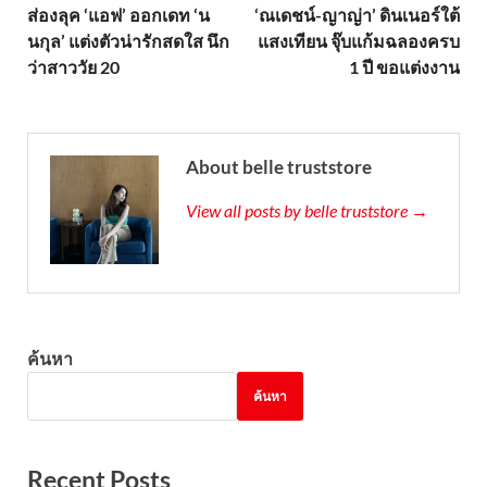
ส่องลุค ‘แอฟ’ ออกเดท ‘น
‘ณเดชน์-ญาญ่า’ ดินเนอร์ใต้
นกุล’ แต่งตัวน่ารักสดใส นึก
แสงเทียน จุ๊บแก้มฉลองครบ
ว่าสาววัย 20
1 ปี ขอแต่งงาน
About belle truststore
View all posts by belle truststore →
ค้นหา
ค้นหา
Recent Posts