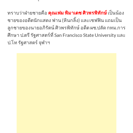
ทราบว่าฝ่ายชายคือ
คุณเฟม พิมาเดช ศิวพรพิทักษ์
เป็นน้อง
ชายของอดีตนักแสดง ฟาน (หินกลิ้ง) และเชฟฟิน แถมเป็น
ลูกชายของนายอภิรัตน์ ศิวพรพิทักษ์ อดีต ผช.ปลัด กทม.การ
ศึกษา ป.ตรี รัฐศาสตร์ที่ San Francisco State University และ
ป.โท รัฐศาสตร์ จุฬาฯ