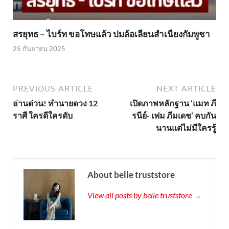
สรยุทธ – ไบร์ท ขอโทษแล้ว ปมล้อเลียนสำเนียงกัมพูชา
25 กันยายน 2025
PREVIOUS ARTICLE
NEXT ARTICLE
อ่านด่วน! ทำนายดวง 12
เปิดภาพหลักฐาน ‘แมท ภี
ราศี ใครดีใครดับ
รนีย์- เฟม ภีมเดช’ คบกัน
นานแต่ไม่มีใครรู้
About belle truststore
View all posts by belle truststore →