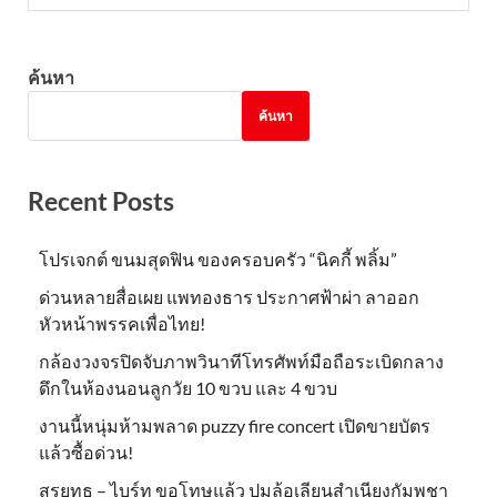
ค้นหา
ค้นหา
Recent Posts
โปรเจกต์ ขนมสุดฟิน ของครอบครัว “นิคกี้ พลิ้ม”
ด่วนหลายสื่อเผย แพทองธาร ประกาศฟ้าผ่า ลาออก
หัวหน้าพรรคเพื่อไทย!
กล้องวงจรปิดจับภาพวินาทีโทรศัพท์มือถือระเบิดกลาง
ดึกในห้องนอนลูกวัย 10 ขวบ และ 4 ขวบ
งานนี้หนุ่มห้ามพลาด puzzy fire concert เปิดขายบัตร
แล้วซื้อด่วน!
สรยุทธ – ไบร์ท ขอโทษแล้ว ปมล้อเลียนสำเนียงกัมพูชา