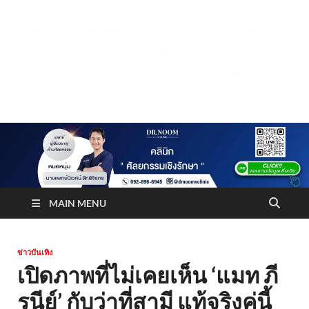
Truststoreonline
บริษัทด้านสื่อ/ข่าวสารใน กรุงเทพมหานคร ประเทศไทย
MAIN MENU
ข่าวบันเทิง
เปิดภาพที่ไม่เคยเห็น ‘แมท ภี
รนีย์’ กับว่าที่สามี แท้จริงคู่นี้