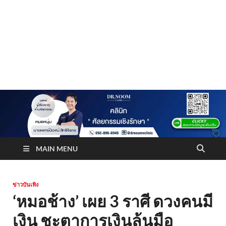
Truststoreonline
บริษัทด้านสื่อ/ข่าวสารใน กรุงเทพมหานคร ประเทศไทย
MAIN MENU
ข่าวบันเทิง
‘หมอช้าง’ เผย 3 ราศี ดวงคนมี
เงิน ชะตาการเงินล้นมือ