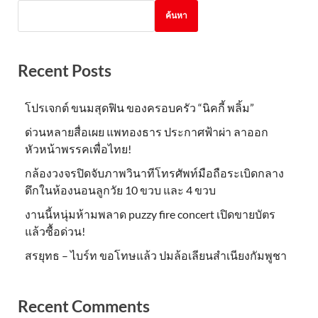
ค้นหา
Recent Posts
โปรเจกต์ ขนมสุดฟิน ของครอบครัว “นิคกี้ พลิ้ม”
ด่วนหลายสื่อเผย แพทองธาร ประกาศฟ้าผ่า ลาออก
หัวหน้าพรรคเพื่อไทย!
กล้องวงจรปิดจับภาพวินาทีโทรศัพท์มือถือระเบิดกลาง
ดึกในห้องนอนลูกวัย 10 ขวบ และ 4 ขวบ
งานนี้หนุ่มห้ามพลาด puzzy fire concert เปิดขายบัตร
แล้วซื้อด่วน!
สรยุทธ – ไบร์ท ขอโทษแล้ว ปมล้อเลียนสำเนียงกัมพูชา
Recent Comments