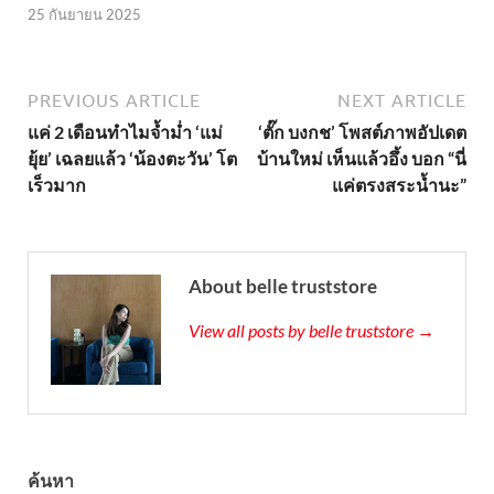
25 กันยายน 2025
PREVIOUS ARTICLE
NEXT ARTICLE
แค่ 2 เดือนทำไมจ้ำม่ำ ‘แม่
‘ตั๊ก บงกช’ โพสต์ภาพอัปเดต
ยุ้ย’ เฉลยแล้ว ‘น้องตะวัน’ โต
บ้านใหม่ เห็นแล้วอึ้ง บอก “นี่
เร็วมาก
แค่ตรงสระน้ำนะ”
About belle truststore
View all posts by belle truststore →
ค้นหา