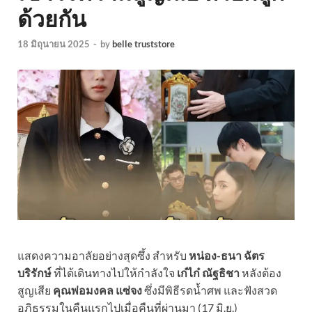
ด้วยกัน
18 มิถุนายน 2025
-
by
belle truststore
แสดงความอาลัยอย่างสุดซึ้ง สำหรับ
หน่อง-ธนา ฉัตร
บริรักษ์
ที่ได้เดินทางไปให้กำลังใจ
เก๋ไก๋ ณัฐธิชา
หลังต้อง
สูญเสีย
คุณพ่อมงคล แซ่จง
ซึ่งมีพิธีรดน้ำศพ และฟังสวด
อภิธรรมในคืนแรกไปเมื่อคืนที่ผ่านมา (17 มิ.ย.)