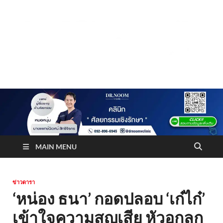
Truststoreonline
บริษัทด้านสื่อ/ข่าวสารใน กรุงเทพมหานคร ประเทศไทย
MAIN MENU
ข่าวดารา
‘หน่อง ธนา’ กอดปลอบ ‘เก๋ไก๋’
เข้าใจความสูญเสีย หัวอกลูก