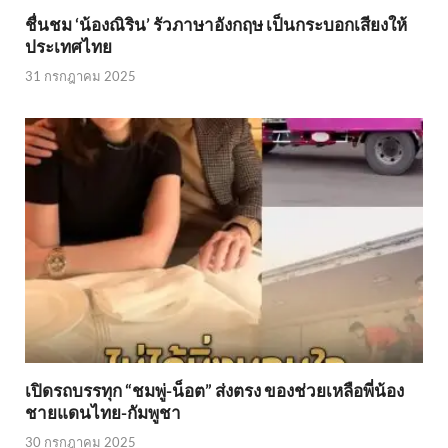
ชื่นชม ‘น้องณิริน’ รัวภาษาอังกฤษ เป็นกระบอกเสียงให้
ประเทศไทย
31 กรกฎาคม 2025
เปิดรถบรรทุก “ชมพู่-น็อต” ส่งตรง ของช่วยเหลือพี่น้อง
ชายแดนไทย-กัมพูชา
30 กรกฎาคม 2025