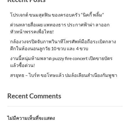
โปรเจกต์ ขนมสุดฟิน ของครอบครัว “นิคกี้ พลิ้ม”
ด่วนหลายสื่อเผย แพทองธาร ประกาศฟ้าผ่า ลาออก
หัวหน้าพรรคเพื่อไทย!
กล้องวงจรปิดจับภาพวินาทีโทรศัพท์มือถือระเบิดกลาง
ดึกในห้องนอนลูกวัย 10 ขวบ และ 4 ขวบ
งานนี้หนุ่มห้ามพลาด puzzy fire concert เปิดขายบัตร
แล้วซื้อด่วน!
สรยุทธ – ไบร์ท ขอโทษแล้ว ปมล้อเลียนสำเนียงกัมพูชา
Recent Comments
ไม่มีความเห็นที่จะแสดง