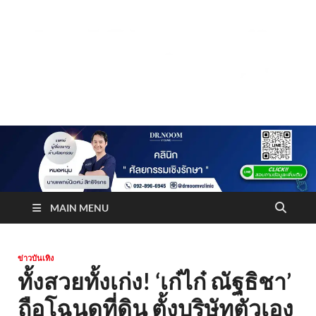
Truststoreonline
บริษัทด้านสื่อ/ข่าวสารใน กรุงเทพมหานคร ประเทศไทย
MAIN MENU
ข่าวบันเทิง
ทั้งสวยทั้งเก่ง! ‘เก๋ไก๋ ณัฐธิชา’
ถือโฉนดที่ดิน ตั้งบริษัทตัวเอง