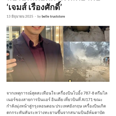
‘เจมส์ เรืองศักดิ์’
13 มิถุนายน 2025
-
by
belle truststore
จากเหตุการณ์สุดสะเทือนใจ เครื่องบินโบอิ้ง 787-8 ดรีมไล
เนอร์ของสายการบินแอร์ อินเดีย เที่ยวบินที่ AI171 ขณะ
กำลังมุ่งหน้าสู่กรุงลอนดอน ประเทศอังกฤษ เครื่องบินเกิด
ตกกระทันหันระหว่างทะยานขึ้นจากสนามบินอัห์มดาบัด