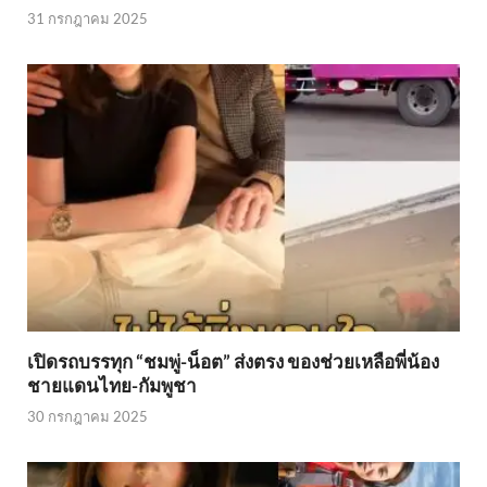
31 กรกฎาคม 2025
เปิดรถบรรทุก “ชมพู่-น็อต” ส่งตรง ของช่วยเหลือพี่น้อง
ชายแดนไทย-กัมพูชา
30 กรกฎาคม 2025