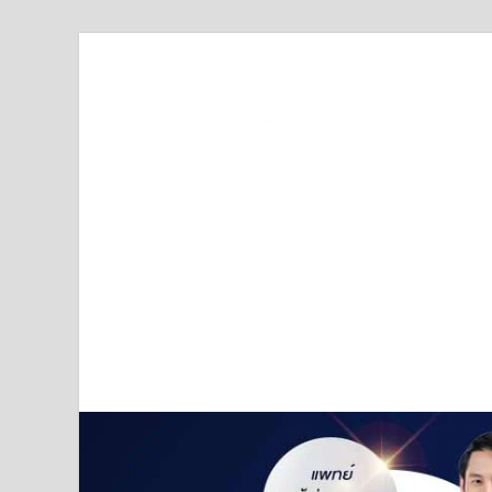
Truststoreonline
บริษัทด้านสื่อ/ข่าวสารใน กรุงเทพมหานคร ประเทศไ