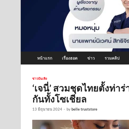
หน้าแรก
เรื่องฮอต
ข่าว
รวมคลิป
ข่าวบันเทิง
‘เจนี่’ สวมชุดไทยตั้งท่า
กันทั้งโซเชียล
13 มิถุนายน 2024
-
by
belle truststore