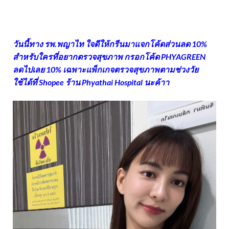
วันนี้ทาง รพ.พญาไท ใจดีให้กรีนมาแจกโค้ดส่วนลด 10%
สำหรับใครที่อยากตรวจสุขภาพ กรอกโค้ด PHYAGREEN
ลดไปเลย 10% เฉพาะแพ็กเกจตรวจสุขภาพตามช่วงวัย
ใช้ได้ที่ Shopee ร้าน Phyathai Hospital นะค้าา