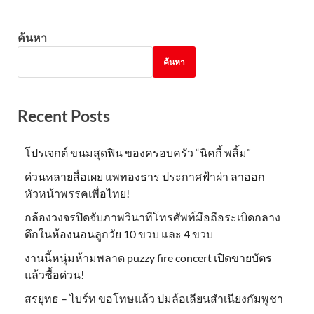
ค้นหา
ค้นหา
Recent Posts
โปรเจกต์ ขนมสุดฟิน ของครอบครัว “นิคกี้ พลิ้ม”
ด่วนหลายสื่อเผย แพทองธาร ประกาศฟ้าผ่า ลาออก
หัวหน้าพรรคเพื่อไทย!
กล้องวงจรปิดจับภาพวินาทีโทรศัพท์มือถือระเบิดกลาง
ดึกในห้องนอนลูกวัย 10 ขวบ และ 4 ขวบ
งานนี้หนุ่มห้ามพลาด puzzy fire concert เปิดขายบัตร
แล้วซื้อด่วน!
สรยุทธ – ไบร์ท ขอโทษแล้ว ปมล้อเลียนสำเนียงกัมพูชา