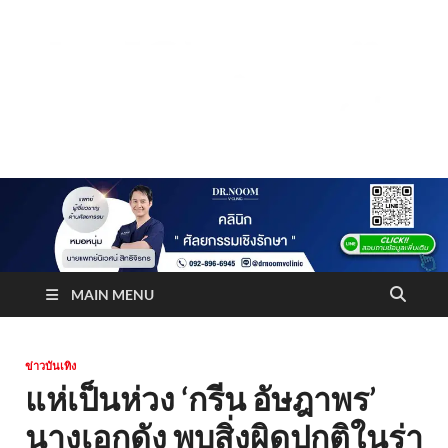
Truststoreonline
บริษัทด้านสื่อ/ข่าวสารใน กรุงเทพมหานคร ประเทศไทย
MAIN MENU
ข่าวบันเทิง
แห่เป็นห่วง ‘กรีน อัษฎาพร’
นางเอกดัง พบสิ่งผิดปกติในร่า