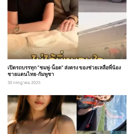
เปิดรถบรรทุก “ชมพู่-น็อต” ส่งตรง ของช่วยเหลือพี่น้อง
ชายแดนไทย-กัมพูชา
30 กรกฎาคม 2025