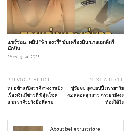
แชร์ว่อน! คลิป “ฟ้า ยงวรี” ขับเครื่องบิน นางเอกดีกรี
นักบิน
29 กรกฎาคม 2025
PREVIOUS ARTICLE
NEXT ARTICLE
หมอช้าง เปิดราศีดวงงานปัง
ปู่วัย 80 สุดแฮปปี้ ภรรยาวัย
เรื่องเงินมีข่าวดี มีลุ้นโชค
42 คลอดลูกสาว ภรรยายังงง
ลาภ ราศีระวังมือที่สาม
ท้องได้ไง
About belle truststore