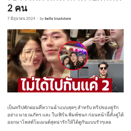
2 คน
7 มิถุนายน 2024
-
by
belle truststore
เป็นทริปพักผ่อนที่หวานฉ่ำเเบบสุดๆ สำหรับ ทริปของคู่รัก
อย่าง นาย ณภัทร เเละ ใบเฟิร์น พิมพ์ชนก ก่อนหน้านี้ทั้งคู่ได้
ออกมาโพสต์โมเมนต์สุดน่ารักให้ได้ดูกันเเบบรัวๆเลย