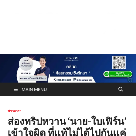
Truststoreonline
บริษัทด้านสื่อ/ข่าวสารใน กรุงเทพมหานคร ประเทศไทย
MAIN MENU
ข่าวดารา
ส่องทริปหวาน ‘นาย-ใบเฟิร์น’
เข้าใจผิด ที่เเท้ไม่ได้ไปกันเเค่