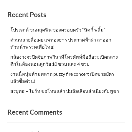
Recent Posts
โปรเจกต์ ขนมสุดฟิน ของครอบครัว “นิคกี้ พลิ้ม”
ด่วนหลายสื่อเผย แพทองธาร ประกาศฟ้าผ่า ลาออก
หัวหน้าพรรคเพื่อไทย!
กล้องวงจรปิดจับภาพวินาทีโทรศัพท์มือถือระเบิดกลาง
ดึกในห้องนอนลูกวัย 10 ขวบ และ 4 ขวบ
งานนี้หนุ่มห้ามพลาด puzzy fire concert เปิดขายบัตร
แล้วซื้อด่วน!
สรยุทธ – ไบร์ท ขอโทษแล้ว ปมล้อเลียนสำเนียงกัมพูชา
Recent Comments