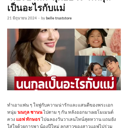
เป็นอะไรกับแม่
21 มิถุนายน 2024
-
by
belle truststore
ทำเอาแฟน ๆ ใจฟูกับความน่ารักและแสนดีของพระเอก
หนุ่ม
นนกุล ชานน
ไปตาม ๆ กัน หลังออกมาเผยโมเมนต์
ควง
แอฟ ทักษอร
ไปฉลองวันวาเลนไทน์สุดหวาน แถมยัง
ใส่ใจด้วยการพา น้องปีใหม่ ลูกสาวของสาวแอฟไปร่วม