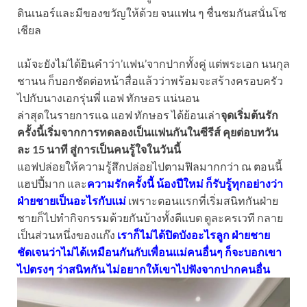
ดินเนอร์และมีของขวัญให้ด้วย จนแฟน ๆ ชื่นชมกันสนั่นโซ
เชียล
แม้จะยังไม่ได้ยินคำว่า’แฟน’จากปากทั้งคู่ แต่พระเอก นนกุล
ชานน ก็บอกชัดต่อหน้าสื่อแล้วว่าพร้อมจะสร้างครอบครัว
ไปกับนางเอกรุ่นพี่ แอฟ ทักษอร แน่นอน
ล่าสุดในรายการแฉ แอฟ ทักษอร ได้ย้อนเล่า
จุดเริ่มต้นรัก
ครั้งนี้เริ่มจากการทดลองเป็นแฟนกันในซีรีส์ คุยต่อบทวัน
ละ 15 นาที สู่การเป็นคนรู้ใจในวันนี้
แอฟปล่อยให้ความรู้สึกปล่อยไปตามฟิลมากกว่า ณ ตอนนี้
แฮปปี้มาก และ
ความรักครั้งนี้ น้องปีใหม่ ก็รับรู้ทุกอย่างว่า
ฝ่ายชายเป็นอะไรกับแม่
เพราะตอนแรกที่เริ่มสนิทกันฝ่าย
ชายก็ไปทำกิจกรรมด้วยกันบ้างทั้งตีแบต ดูละครเวที กลาย
เป็นส่วนหนึ่งของแก๊ง
เราก็ไม่ได้ปิดบังอะไรลูก ฝ่ายชาย
ชัดเจนว่าไม่ได้เหมือนกันกับเพื่อนแม่คนอื่นๆ ก็จะบอกเขา
ไปตรงๆ ว่าสนิทกัน ไม่อยากให้เขาไปฟังจากปากคนอื่น