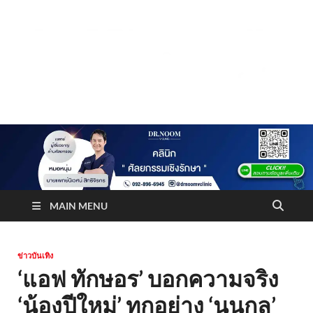
Truststoreonline
บริษัทด้านสื่อ/ข่าวสารใน กรุงเทพมหานคร ประเทศไทย
MAIN MENU
ข่าวบันเทิง
‘แอฟ ทักษอร’ บอกความจริง
‘น้องปีใหม่’ ทุกอย่าง ‘นนกุล’