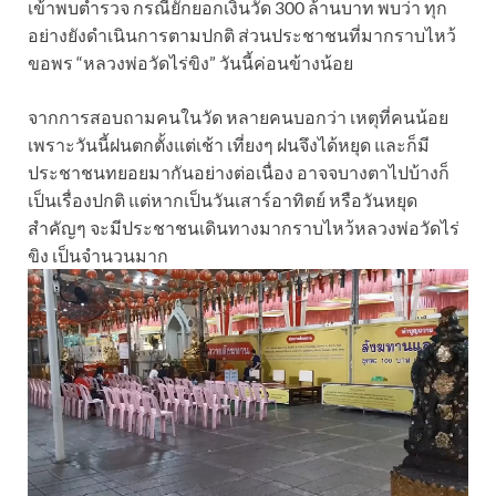
เข้าพบตำรวจ กรณียักยอกเงินวัด 300 ล้านบาท พบว่า ทุก
อย่างยังดำเนินการตามปกติ ส่วนประชาชนที่มากราบไหว้
ขอพร “หลวงพ่อวัดไร่ขิง” วันนี้ค่อนข้างน้อย
จากการสอบถามคนในวัด หลายคนบอกว่า เหตุที่คนน้อย
เพราะวันนี้ฝนตกตั้งแต่เช้า เที่ยงๆ ฝนจึงได้หยุด และก็มี
ประชาชนทยอยมากันอย่างต่อเนื่อง อาจจบางตาไปบ้างก็
เป็นเรื่องปกติ แต่หากเป็นวันเสาร์อาทิตย์ หรือวันหยุด
สำคัญๆ จะมีประชาชนเดินทางมากราบไหว้หลวงพ่อวัดไร่
ขิง เป็นจำนวนมาก