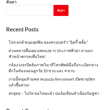
ค้นหา
ค้นหา
Recent Posts
โปรเจกต์ ขนมสุดฟิน ของครอบครัว “นิคกี้ พลิ้ม”
ด่วนหลายสื่อเผย แพทองธาร ประกาศฟ้าผ่า ลาออก
หัวหน้าพรรคเพื่อไทย!
กล้องวงจรปิดจับภาพวินาทีโทรศัพท์มือถือระเบิดกลาง
ดึกในห้องนอนลูกวัย 10 ขวบ และ 4 ขวบ
งานนี้หนุ่มห้ามพลาด puzzy fire concert เปิดขายบัตร
แล้วซื้อด่วน!
สรยุทธ – ไบร์ท ขอโทษแล้ว ปมล้อเลียนสำเนียงกัมพูชา