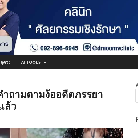
ดูดวง
AI TOOLS
ค
น คำถามตามง้ออดีตภรรยา
แล้ว