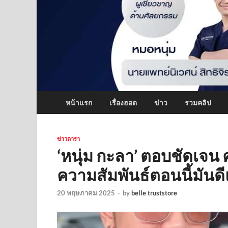
หน้าแรก
เรื่องฮอต
ข่าว
รวมคลิป
ข่าวดารา
‘หนุ่ม กะลา’ ตอบชัดเจ
ความสัมพันธ์ตอนนี้มันดี
20 พฤษภาคม 2025
-
by
belle truststore