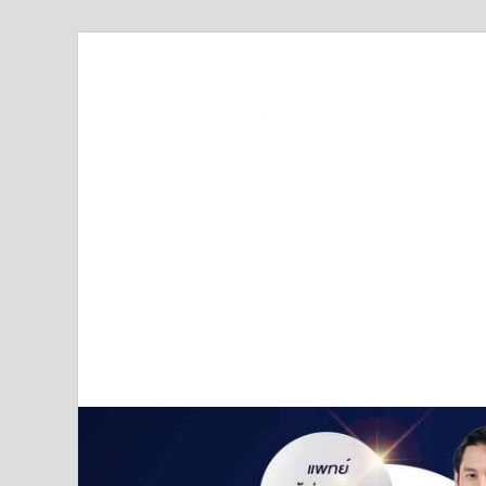
Truststoreonline
บริษัทด้านสื่อ/ข่าวสารใน กรุงเทพมหานคร ประเทศไ