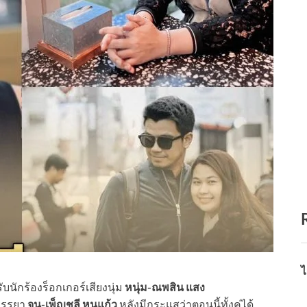
ไ
บนักร้องร็อกเกอร์เสียงนุ่ม
หนุ่ม-ณพสิน แสง
ตภรรยา
จูน-เพ็ญชุลี หนูแก้ว
หลังมีกระแสว่าตอนนี้ทั้งคู่ได้