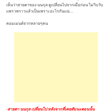
เห็นว่าสายตาของ นนกุล ดูเปลี่ยนไปจากเมื่อก่อน ไม่วิบวับ
เเพรวพราวเเล้วเป็นเพราะอะไรกันเเน่. . .
คอมเมนต์จากหลายๆคน
-สายตา นนกุล เปลี่ยนไป หลังจากที่เคยสัมนะตอนนั้น