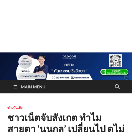
Truststoreonline
บริษัทด้านสื่อ/ข่าวสารใน กรุงเทพมหานคร ประเทศไทย
MAIN MENU
ข่าวบันเทิง
ชาวเน็ตจับสังเกต ทำไม
สายตา ‘นนกุล’ เปลี่ยนไป ดูไม่