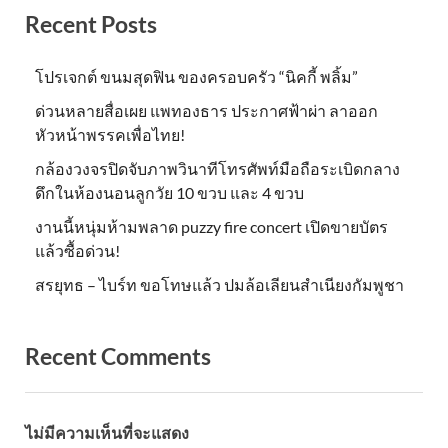
Recent Posts
โปรเจกต์ ขนมสุดฟิน ของครอบครัว “นิคกี้ พลิ้ม”
ด่วนหลายสื่อเผย แพทองธาร ประกาศฟ้าผ่า ลาออก
หัวหน้าพรรคเพื่อไทย!
กล้องวงจรปิดจับภาพวินาทีโทรศัพท์มือถือระเบิดกลาง
ดึกในห้องนอนลูกวัย 10 ขวบ และ 4 ขวบ
งานนี้หนุ่มห้ามพลาด puzzy fire concert เปิดขายบัตร
แล้วซื้อด่วน!
สรยุทธ – ไบร์ท ขอโทษแล้ว ปมล้อเลียนสำเนียงกัมพูชา
Recent Comments
ไม่มีความเห็นที่จะแสดง