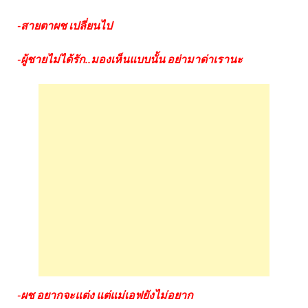
-สายตาผช เปลี่ยนไป
-ผู้ชายไม่ได้รัก..มองเห็นแบบนั้น อย่ามาด่าเรานะ
-ผช อยากจะแต่ง แต่แม่เอฟยังไม่อยาก