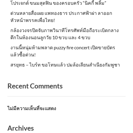
โปรเจกต์ ขนมสุดฟิน ของครอบครัว “นิคกี้ พลิ้ม”
ด่วนหลายสื่อเผย แพทองธาร ประกาศฟ้าผ่า ลาออก
หัวหน้าพรรคเพื่อไทย!
กล้องวงจรปิดจับภาพวินาทีโทรศัพท์มือถือระเบิดกลาง
ดึกในห้องนอนลูกวัย 10 ขวบ และ 4 ขวบ
งานนี้หนุ่มห้ามพลาด puzzy fire concert เปิดขายบัตร
แล้วซื้อด่วน!
สรยุทธ – ไบร์ท ขอโทษแล้ว ปมล้อเลียนสำเนียงกัมพูชา
Recent Comments
ไม่มีความเห็นที่จะแสดง
Archives