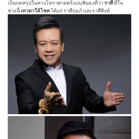
เป็นบทสรุปในทางโหราศาสตร์แบบฟันธงที่ว่า
ราศี
ที่ใน
ช่วงนี้
เทวดาให้โชค
ได้แก่ ราศีกุมภ์ และราศีสิงห์