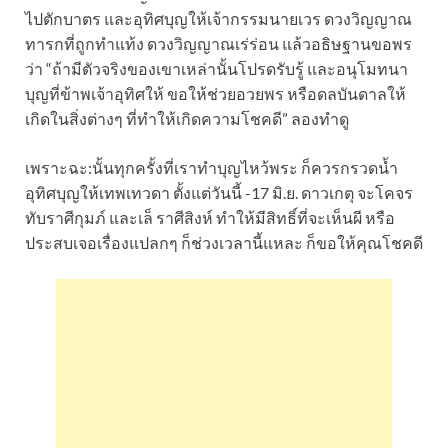
ไปตักบาตร และอุทิศบุญให้เจ้ากรรมนายเวร ดวงวิญญาณ
ทารกที่ถูกทำแท้ง ดวงวิญญาณเร่ร่อน แล้วอธิษฐานขอพร
ว่า “ถ้ามีตัวจริงของเขาเหล่านั้นโปรดรับรู้ และอนุโมทนา
บุญที่ข้าพเจ้าอุทิศให้ ขอให้ช่วยอวยพร หรือดลบันดาลให้
เกิดในสิ่งต่างๆ ที่ทำให้เกิดความโชคดี” ลองทำดู
เพราะฉะ:นั้นทุกครั้งที่เราทำบุญไหว้พระ ก็ควรกรวดน้ำ
อุทิศบุญให้เทพเทวดา ตั้งแต่วันนี้ -17 มิ.ย. ดาวเกตุ จะโคจร
ทับราศีกุมภ์ และเล็ ราศีสิงห์ ทำให้มีสิทธิ์ที่จะเห็นผี หรือ
ประสบเจอเรื่องแปลกๆ ก็ช่วงเวลานี้แหละ ก็ขอให้คุณโชคดี