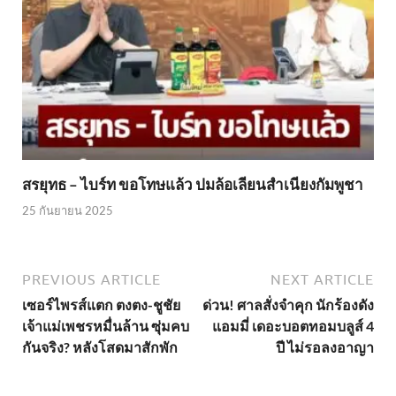
สรยุทธ – ไบร์ท ขอโทษแล้ว ปมล้อเลียนสำเนียงกัมพูชา
25 กันยายน 2025
PREVIOUS ARTICLE
NEXT ARTICLE
เซอร์ไพรส์แตก ตงตง-ชูชัย
ด่วน! ศาลสั่งจำคุก นักร้องดัง
เจ้าแม่เพชรหมื่นล้าน ซุ่มคบ
แอมมี่ เดอะบอตทอมบลูส์ 4
กันจริง? หลังโสดมาสักพัก
ปี ไม่รอลงอาญา