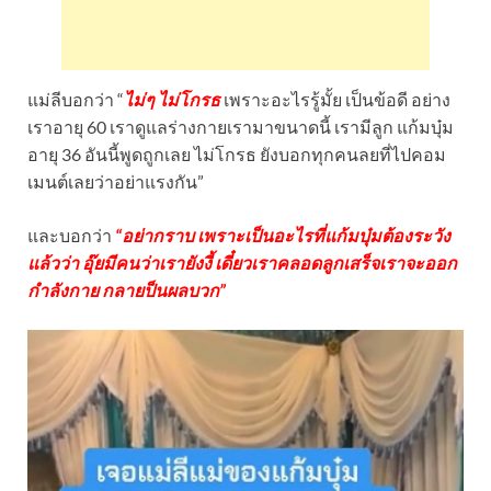
แม่ลีบอกว่า “
ไม่ๆ ไม่โกรธ
เพราะอะไรรู้มั้ย เป็นข้อดี อย่าง
เราอายุ 60 เราดูแลร่างกายเรามาขนาดนี้ เรามีลูก แก้มบุ๋ม
อายุ 36 อันนี้พูดถูกเลย ไม่โกรธ ยังบอกทุกคนลยที่ไปคอม
เมนต์เลยว่าอย่าแรงกัน”
และบอกว่า
“อย่ากราบ เพราะเป็นอะไรที่แก้มบุ๋มต้องระวัง
แล้วว่า อุ๊ยมีคนว่าเรายังงี้ เดี๋ยวเราคลอดลูกเสร็จเราจะออก
กำลังกาย กลายป็นผลบวก”