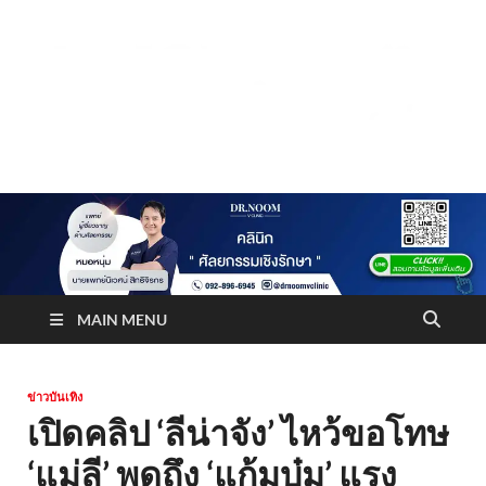
Truststoreonline
บริษัทด้านสื่อ/ข่าวสารใน กรุงเทพมหานคร ประเทศไทย
MAIN MENU
ข่าวบันเทิง
เปิดคลิป ‘ลีน่าจัง’ ไหว้ขอโทษ
‘แม่ลี’ พูดถึง ‘แก้มบุ๋ม’ แรง