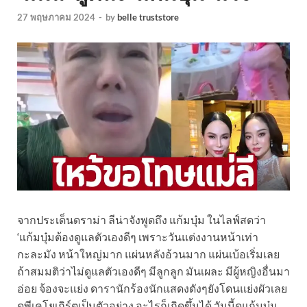
27 พฤษภาคม 2024
-
by
belle truststore
จากประเด็นดราม่า ลีน่าจังพูดถึง แก้มบุ๋ม ในไลฟ์สดว่า
‘แก้มบุ๋มต้องดูแลตัวเองดีๆ เพราะวันแต่งงานหน้าเท่า
กะละมัง หน้าใหญ่มาก แผ่นหลังอ้วนมาก แผ่นเบ้อเริ่มเลย
ถ้าสมมติว่าไม่ดูแลตัวเองดีๆ มีลูกลูก มันเผละ มีผู้หญิงอื่นมา
อ่อย จ้องจะแย่ง ดารานักร้องนักแสดงดังๆยังโดนแย่งผัวเลย
ดูพีเคโยเกิร์ตเป็นตัวอย่าง อะไรก็เกิดขึ้นได้ วันนี้ดูแก้มบุ๋ม