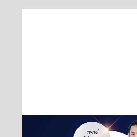
Truststoreonline
บริษัทด้านสื่อ/ข่าวสารใน กรุงเทพมหานคร ประเทศไ