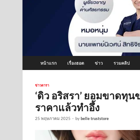
หน้าแรก
เรื่องฮอต
ข่าว
รวมคลิป
ข่าวดารา
‘ดิว อริสรา’ ยอมขาดทุนข
ราคาแล้วทำอึ้ง
25 พฤษภาคม 2025
-
by
belle truststore