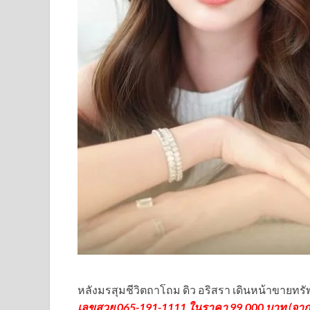
หลังมรสุมชีวิตถาโถม ดิว อริสรา เดินหน้าขายทรัพย
เลขสวย 065-191-1111 ในราคา 99,000 บาท (จากเ