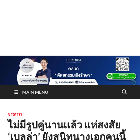
Truststoreonline
บริษัทด้านสื่อ/ข่าวสารใน กรุงเทพมหานคร ประเทศไทย
MAIN MENU
ข่าวดารา
ไม่มีรูปคู่นานเเล้ว แห่สงสัย
‘เบลล่า’ ยังสนิทนางเอกคนนี้