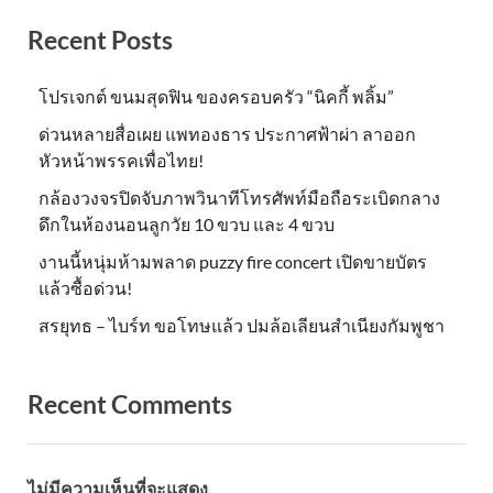
Recent Posts
โปรเจกต์ ขนมสุดฟิน ของครอบครัว “นิคกี้ พลิ้ม”
ด่วนหลายสื่อเผย แพทองธาร ประกาศฟ้าผ่า ลาออก
หัวหน้าพรรคเพื่อไทย!
กล้องวงจรปิดจับภาพวินาทีโทรศัพท์มือถือระเบิดกลาง
ดึกในห้องนอนลูกวัย 10 ขวบ และ 4 ขวบ
งานนี้หนุ่มห้ามพลาด puzzy fire concert เปิดขายบัตร
แล้วซื้อด่วน!
สรยุทธ – ไบร์ท ขอโทษแล้ว ปมล้อเลียนสำเนียงกัมพูชา
Recent Comments
ไม่มีความเห็นที่จะแสดง