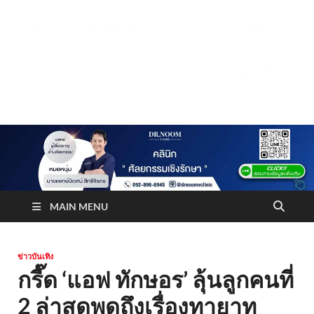
Truststoreonline
บริษัทด้านสื่อ/ข่าวสารใน กรุงเทพมหานคร ประเทศไทย
MAIN MENU
ข่าวบันเทิง
กรี๊ด ‘แอฟ ทักษอร’ ลุ้นลูกคนที่
2 ล่าสุดพูดถึงเรื่องทายาท