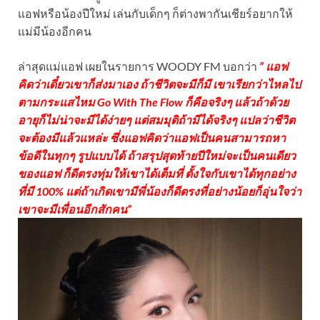
แอฟหรือน้องปีใหม่ เล่นกับเด็กๆ ก็ต่างพากันเชียร์อยากให้
แม่มีน้องอีกคน
ล่าสุดแม่แอฟ เผยในรายการ WOODY FM บอกว่า
” แอฟ
คิดว่าเดี๋ยวเขาก็ส่งมาเอง ถ้าชีวิตจะมีก็มี เขาเรียกว่าไหลไป
ตามกระแสไหม Go With The Flow ก็คือจริงๆ แล้วถ้าด้วย
อายุก็ไม่น่าจะมีได้ง่ายๆ แต่สมมุติถ้ามีได้จริงๆ แปลว่าชีวิต
จะต้องมีแล้วแหล่ะ ซึ่งแอฟคิดว่าแอฟเป็นคนสามารถหา
ข้อดีในทุกๆ รูปแบบได้ ถ้าสรุปสุดท้ายปีใหม่จะเป็นคนเดียว
ของแอฟ ก็ดีตรงทุ่มให้เขาได้เต็มที่ ตั้งใจกับเขาได้ทุกอย่าง
ที่มี 100% แต่ถ้าเกิดเขามีพี่น้องก็ดีตรงที่อย่างน้อยก็อุ่นใจว่า
เขาจะมีเพื่อนอีกสักคน”