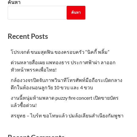
ค้นหา
ค้นหา
Recent Posts
โปรเจกต์ ขนมสุดฟิน ของครอบครัว “นิคกี้ พลิ้ม”
ด่วนหลายสื่อเผย แพทองธาร ประกาศฟ้าผ่า ลาออก
หัวหน้าพรรคเพื่อไทย!
กล้องวงจรปิดจับภาพวินาทีโทรศัพท์มือถือระเบิดกลาง
ดึกในห้องนอนลูกวัย 10 ขวบ และ 4 ขวบ
งานนี้หนุ่มห้ามพลาด puzzy fire concert เปิดขายบัตร
แล้วซื้อด่วน!
สรยุทธ – ไบร์ท ขอโทษแล้ว ปมล้อเลียนสำเนียงกัมพูชา