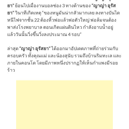
ยา”
ย้อนไปเมื่องานบอลช่อง 3 ทางด้านของ
“ญาญ่า อุรัส
ยา”
วินาทีเกิดเหตุ “ของหนูมันน่ากลัวมากเลย ลงทางบันได
หนีไฟจากชั้น 22 ต้องหิ้วพ่อแล้วพ่อตัวใหญ่ พ่อล้มจนต้อง
พาส่งโรงพยาบาล ตอนเกิดแผ่นดินไหว กำลังอาบน้ำอยู่
แล้ววันนั้นวิ่งขึ้นวิ่งลงประมาณ 4 รอบ”
ล่าสุด
“ญาญ่า อุรัสยา”
ได้ออกมาอัปเดตภาพที่ถ่ายร่วมกับ
ครอบครัว ทั้งคุณแม่ และน้องสุนับ รวมถึงบ้านริมทะเล และ
ภายในคอนโด โดยมีภาพหนึ่งปรากฏให้เห็นกำแพงมีรอย
ร้าว