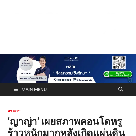
Truststoreonline
บริษัทด้านสื่อ/ข่าวสารใน กรุงเทพมหานคร ประเทศไทย
MAIN MENU
ข่าวดารา
‘ญาญ่า’ เผยสภาพคอนโดหรู
ร้าวหนักมากหลังเกิดแผ่นดิน