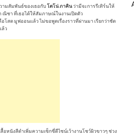
ามสัมพันธ์ของเธอกับ
โตโน่ ภาคิน
ว่ามีจะการรีเทิร์นให้
ก ณิชา ที่เธอได้ให้สัมภาษณ์ในงานเปิดตัว
โสด มูฟออนแล้ว ไม่ขอพูดเรื่องราวที่ผ่านมา เรียกว่าชัด
แล้ว
 เสื้อหนังสีดำเพิ่มความเซ็กซี่ดีไซน์เว้างานโชว์ผิวขาวๆ ช่วง