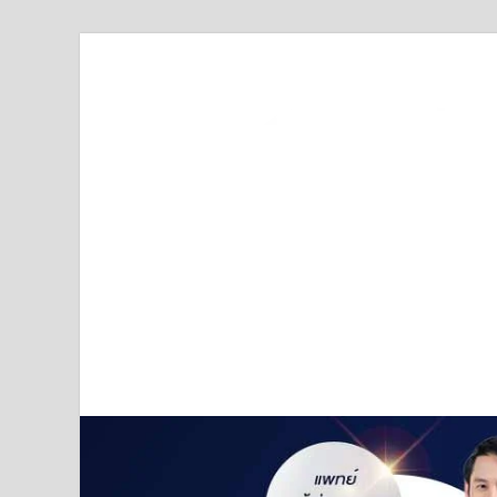
Truststoreonline
บริษัทด้านสื่อ/ข่าวสารใน กรุงเทพมหานคร ประเทศไ