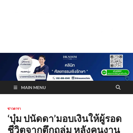
Truststoreonline
บริษัทด้านสื่อ/ข่าวสารใน กรุงเทพมหานคร ประเทศไทย
MAIN MENU
ข่าวดารา
‘บุ๋ม ปนัดดา’มอบเงินให้ผู้รอด
ชีวิตจากตึกถล่ม หลังคนงาน