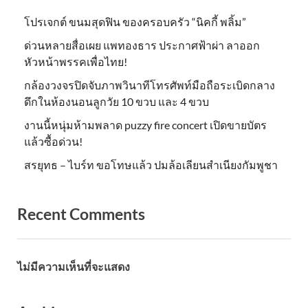
โปรเจกต์ ขนมสุดฟิน ของครอบครัว “นิคกี้ พลิ้ม”
ด่วนหลายสื่อเผย แพทองธาร ประกาศฟ้าผ่า ลาออก
หัวหน้าพรรคเพื่อไทย!
กล้องวงจรปิดจับภาพวินาทีโทรศัพท์มือถือระเบิดกลาง
ดึกในห้องนอนลูกวัย 10 ขวบ และ 4 ขวบ
งานนี้หนุ่มห้ามพลาด puzzy fire concert เปิดขายบัตร
แล้วซื้อด่วน!
สรยุทธ – ไบร์ท ขอโทษแล้ว ปมล้อเลียนสำเนียงกัมพูชา
Recent Comments
ไม่มีความเห็นที่จะแสดง