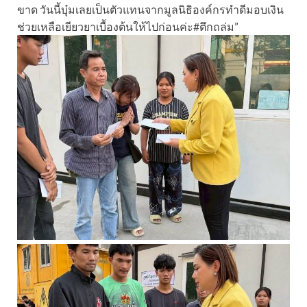
ขาด วันนี้บุ๋มเลยเป็นตัวแทนจากมูลนิธิองค์กรทำดีมอบเงิน
ช่วยเหลือเยียวยาเบื้องต้นให้ไปก่อนค่ะ#ตึกถล่ม”