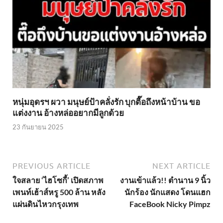
หนุ่มอุดรฯ ผวา มนุษย์ป้าคลั่งรัก บุกตื๊อถึงหน้าบ้าน ขอ
แต่งงาน อ้างหล่ออยากมีลูกด้วย
23 กันยายน 2025
PREVIOUS ARTICLE
NEXT ARTICLE
ใจสลาย ‘ไฮโซกี้’ เปิดสภาพ
งานเข้าแล้ว!! ตำนาน 9 นิ้ว
เพนท์เฮ้าส์หรู 500 ล้าน หลัง
นักร้อง นักแสดง โดนแฮก
แผ่นดินไหวกรุงเทพ
FaceBook Nicky Pimpz