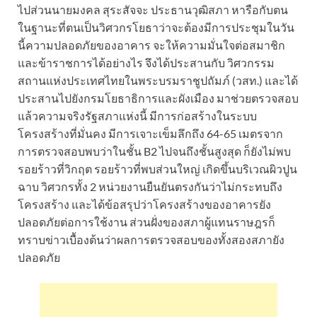
ไปส่วนนายมงคล สุระสัจจะ ประธานวุฒิสภา หารือกับตน
ในฐานะที่ตนเป็นวิศวกรโยธาว่าจะต้องมีการประชุมในวัน
นี้ความปลอดภัยของอาคาร จะให้ความมั่นใจต่อสมาชิก
และข้าราชการได้อย่างไร จึงได้ประสานกับ วิศวกรรม
สถานแห่งประเทศไทยในพระบรมราชูปถัมภ์ (วสท.) และได้
ประสานไปยังกรมโยธาธิการและผังเมือง มาช่วยตรวจสอบ
แล้วความจริงรัฐสภาแห่งนี้ มีการก่อสร้างในระบบ
โครงสร้างที่มั่นคง มีการเจาะเข็มลึกถึง 64-65 เมตรจาก
การตรวจสอบพบว่าในชั้น B2 ไปจนถึงชั้นสูงสุด ก็ยังไม่พบ
รอยร้าวที่วิกฤต รอยร้าวที่พบส่วนใหญ่ เกิดขึ้นบริเวณผิวปูน
ฉาบ วิศวกรทั้ง 2 หน่วยงานยืนยันตรงกันว่าไม่กระทบถึง
โครงสร้าง และได้ข้อสรุปว่าโครงสร้างของอาคารยัง
ปลอดภัยต่อการใช้งาน ส่วนฝั่งของสภาผู้แทนราษฎรก็
ทราบข่าวเบื้องต้นว่าผลการตรวจสอบของทั้งสองสภายัง
ปลอดภัย