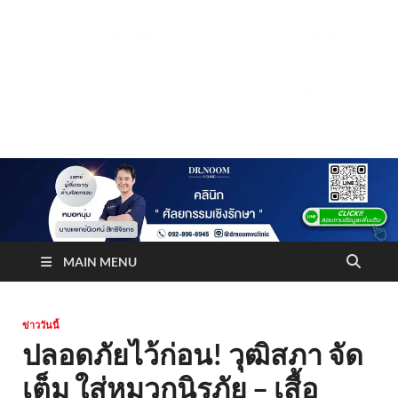
Truststoreonline
บริษัทด้านสื่อ/ข่าวสารใน กรุงเทพมหานคร ประเทศไทย
MAIN MENU
ข่าววันนี้
ปลอดภัยไว้ก่อน!⁣ วุฒิสภา จัด
เต็ม ใส่หมวกนิรภัย – เสื้อ