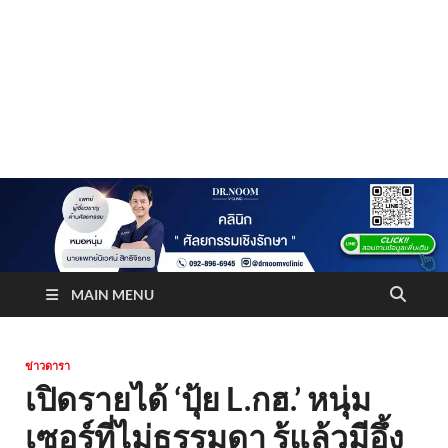
Truststoreonline
บริษัทด้านสื่อ/ข่าวสารใน กรุงเทพมหานคร ประเทศไทย
MAIN MENU
ข่าวดารา
เปิดรายได้ ‘ปุ้ย L.กฮ.’ หนุ่ม
เซอร์ที่ไม่ธรรมดา รู้แล้วมีอึ้ง