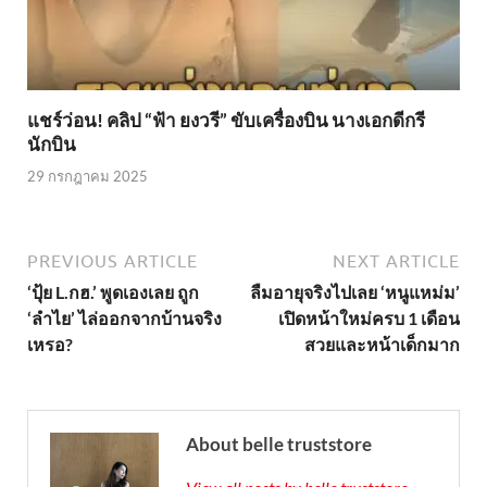
แชร์ว่อน! คลิป “ฟ้า ยงวรี” ขับเครื่องบิน นางเอกดีกรี
นักบิน
29 กรกฎาคม 2025
PREVIOUS ARTICLE
NEXT ARTICLE
‘ปุ้ย L.กฮ.’ พูดเองเลย ถูก
ลืมอายุจริงไปเลย ‘หนูแหม่ม’
‘ลำไย’ ไล่ออกจากบ้านจริง
เปิดหน้าใหม่ครบ 1 เดือน
เหรอ?
สวยและหน้าเด็กมาก
About belle truststore