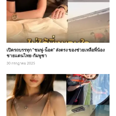
เปิดรถบรรทุก “ชมพู่-น็อต” ส่งตรง ของช่วยเหลือพี่น้อง
ชายแดนไทย-กัมพูชา
30 กรกฎาคม 2025