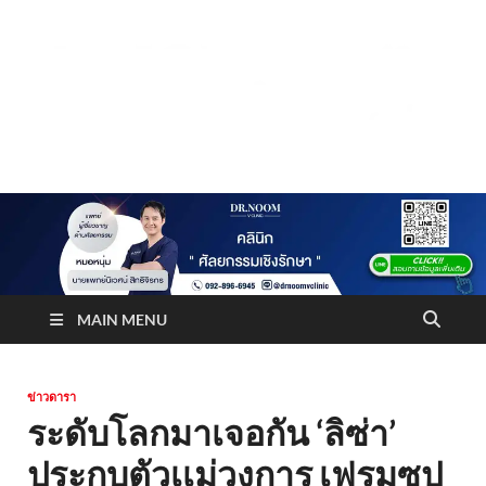
Truststoreonline
บริษัทด้านสื่อ/ข่าวสารใน กรุงเทพมหานคร ประเทศไทย
MAIN MENU
ข่าวดารา
ระดับโลกมาเจอกัน ‘ลิซ่า’
ประกบตัวเเม่วงการ เฟรมซุป