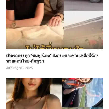
เปิดรถบรรทุก “ชมพู่-น็อต” ส่งตรง ของช่วยเหลือพี่น้อง
ชายแดนไทย-กัมพูชา
30 กรกฎาคม 2025