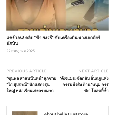
แชร์ว่อน! คลิป “ฟ้า ยงวรี” ขับเครื่องบิน นางเอกดีกรี
นักบิน
29 กรกฎาคม 2025
PREVIOUS ARTICLE
NEXT ARTICLE
“ขุนพล ศาสนนันทน์” ลูกชาย
‘ดีเจแมน’ซัดกลับ ลั่นกฎแห่ง
“ไก่ สุปราณี” นักแสดงรุ่น
กรรมมีจริง ด้าน ‘หนุ่ม กรร
ใหญ่ หล่อเรียนเก่งครบมาก
ชัย’ โผล่ขยี้ซ้ำ
About belle truststore