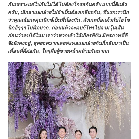
กันเพราะแค่ไปกันไม่ได้ ไม่ต้องโกรธกันครับ แบบนี้ดีแล้ว
ครับ , เลิกลาแยกย้ายไม่จำเป็นต้องเกลียดกัน , ทีแรกเรานึก
ว่าคุณณัยกะคุณนิกซ์เป็นพี่น้องกัน , สังเกตมือแต้วกับไฮโซ
นิกอิๆๆๆ ไม่คิดมาก , ก่อนแต้วจะคบก็โทรไปถามวุ้นเส้น
ก่อนว่าคบได้ไหม เราว่าพวกเค้าให้เกียรติกัน มิตรภาพที่ดี
จึงยังคงอยู่ , สุดยอดมากเลยค่ะพอแยกย้ายกันก็กลับมาเป็น
เพื่อนที่ดีต่อกัน , ใดๆคือผู้ชายหน้าคล้ายกันมากก