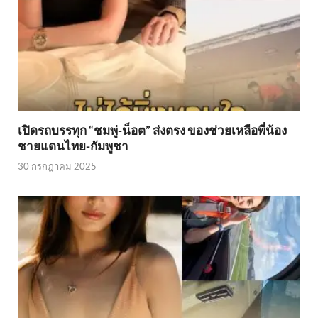
เปิดรถบรรทุก “ชมพู่-น็อต” ส่งตรง ของช่วยเหลือพี่น้อง
ชายแดนไทย-กัมพูชา
30 กรกฎาคม 2025