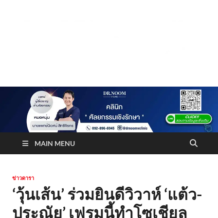
Truststoreonline
บริษัทด้านสื่อ/ข่าวสารใน กรุงเทพมหานคร ประเทศไทย
MAIN MENU
ข่าวดารา
‘วุ้นเส้น’ ร่วมยินดีวิวาห์ ‘แต้ว-
ประณัย’ เฟรมนี้ทำโซเชียล