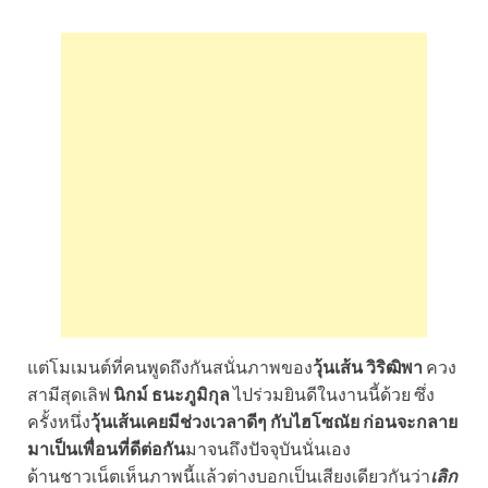
แต่โมเมนต์ที่คนพูดถึงกันสนั่นภาพของ
วุ้นเส้น วิริฒิพา
ควง
สามีสุดเลิฟ
นิกม์ ธนะภูมิกุล
ไปร่วมยินดีในงานนี้ด้วย ซึ่ง
ครั้งหนึ่ง
วุ้นเส้นเคยมีช่วงเวลาดีๆ กับไฮโซณัย ก่อนจะกลาย
มาเป็นเพื่อนที่ดีต่อกัน
มาจนถึงปัจจุบันนั่นเอง
ด้านชาวเน็ตเห็นภาพนี้แล้วต่างบอกเป็นเสียงเดียวกันว่า
เลิก