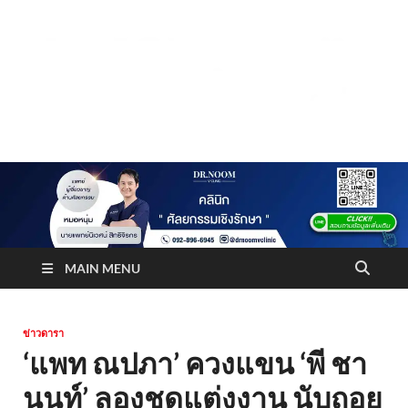
Truststoreonline
บริษัทด้านสื่อ/ข่าวสารใน กรุงเทพมหานคร ประเทศไทย
MAIN MENU
ข่าวดารา
‘แพท ณปภา’ ควงแขน ‘พี ชา
นนท์’ ลองชุดแต่งงาน นับถอย