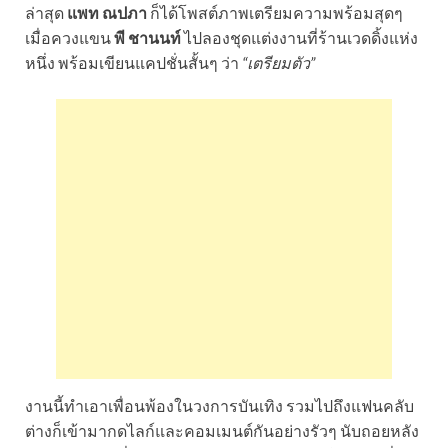
ล่าสุด
แพท ณปภา
ก็ได้โพสต์ภาพเตรียมความพร้อมสุดๆ
เมื่อควงแขน
พี ชานนท์
ไปลองชุดแต่งงานที่ร้านเวดดิ้งแห่ง
หนึ่ง พร้อมเขียนแคปชั่นสั้นๆ ว่า
“เตรียมตัว”
งานนี้ทำเอาเพื่อนพ้องในวงการบันเทิง รวมไปถึงแฟนคลับ
ต่างก็เข้ามากดไลก์และคอมเมนต์กันอย่างรัวๆ นับถอยหลัง