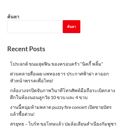
ค้นหา
ค้นหา
Recent Posts
โปรเจกต์ ขนมสุดฟิน ของครอบครัว “นิคกี้ พลิ้ม”
ด่วนหลายสื่อเผย แพทองธาร ประกาศฟ้าผ่า ลาออก
หัวหน้าพรรคเพื่อไทย!
กล้องวงจรปิดจับภาพวินาทีโทรศัพท์มือถือระเบิดกลาง
ดึกในห้องนอนลูกวัย 10 ขวบ และ 4 ขวบ
งานนี้หนุ่มห้ามพลาด puzzy fire concert เปิดขายบัตร
แล้วซื้อด่วน!
สรยุทธ – ไบร์ท ขอโทษแล้ว ปมล้อเลียนสำเนียงกัมพูชา