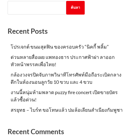
ค้นหา
Recent Posts
โปรเจกต์ ขนมสุดฟิน ของครอบครัว “นิคกี้ พลิ้ม”
ด่วนหลายสื่อเผย แพทองธาร ประกาศฟ้าผ่า ลาออก
หัวหน้าพรรคเพื่อไทย!
กล้องวงจรปิดจับภาพวินาทีโทรศัพท์มือถือระเบิดกลาง
ดึกในห้องนอนลูกวัย 10 ขวบ และ 4 ขวบ
งานนี้หนุ่มห้ามพลาด puzzy fire concert เปิดขายบัตร
แล้วซื้อด่วน!
สรยุทธ – ไบร์ท ขอโทษแล้ว ปมล้อเลียนสำเนียงกัมพูชา
Recent Comments