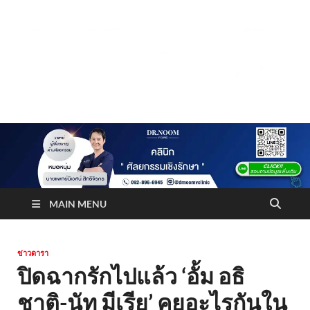
Truststoreonline
บริษัทด้านสื่อ/ข่าวสารใน กรุงเทพมหานคร ประเทศไทย
MAIN MENU
ข่าวดารา
ปิดฉากรักไปแล้ว ‘อั้ม อธิ
ชาติ-นัท มีเรีย’ คุยอะไรกันใน