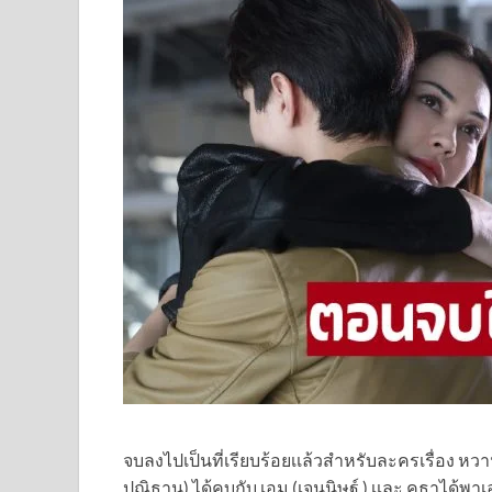
จบลงไปเป็นที่เรียบร้อยเเล้วสำหรับละครเรื่อง หวา
ปณิธาน) ได้คบกับ เอม (เจนนิษฐ์ ) เเละ คธาได้พาเ