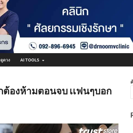
ดูดวง
AI TOOLS
ค
ักต้องห้ามตอนจบ เเฟนๆบอก