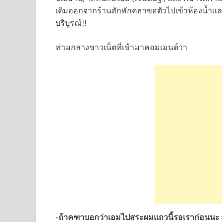
เดิมออกจากร้านสักพักคธาขอตัวไปเข้าห้องน้ำเเละค
บริบูรณ์!!
ท่ามกลางชาวเน็ตที่เข้ามาคอมเมนต์ว่า
-ถ้าคฑาบอกว่าเอมไปสระผมแถวนี้รอเราก่อนนะ จะอ