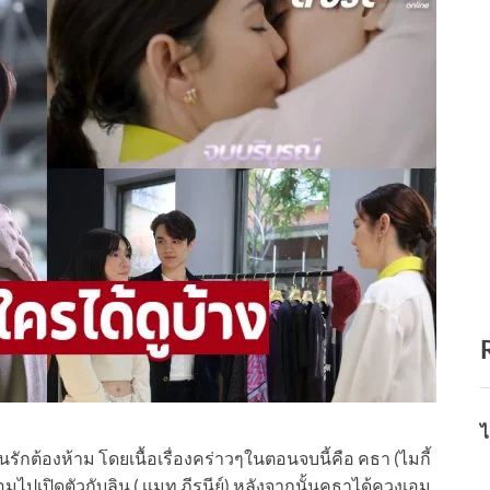
ไ
นรักต้องห้าม โดยเนื้อเรื่องคร่าวๆในตอนจบนี้คือ คธา (ไมกี้
อมไปเปิดตัวกับลิน ( เเมท ภีรนีย์) หลังจากนั้นคธาได้ควงเอม