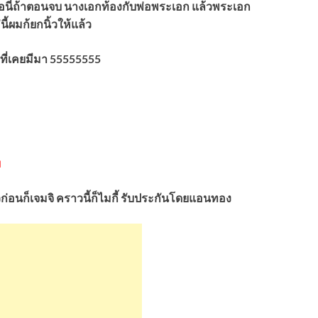
อนี่ถ้าตอนจบ นางเอกท้องกับพ่อพระเอก แล้วพระเอก
ี้ผมก้ยกนิ้วให้แล้ว
าที่เคยมีมา 55555555
ม
าวก่อนก็เจมจิ คราวนี้ก็ไมกี้ รับประกันโดยแอนทอง