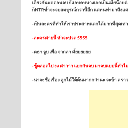
เดียวกันพอตอนจบ ก้แอบคบนางเอกเป็นเมียน้อยต่
ก็NTRซ้ำจะจบสมบูรณ์กว่านี้อีก แต่ทนทำมาถึงแค่น
-เป็นละครที่ทำให้เราประสาทแดกได้มากที่สุดเท่
-ละครค่ายนี้ หัวจะปวด 5555
-คธา จูบ เพื่อ จากลา มั้ยยยยยย
-ชู้ตลอดไป งง ค่าาาา แยกกันจบ มาจบแบบนี้ทำไ
-น่าจะชื่อเรื่อง ลูกไม้ใต้ต้นมากกว่านะ จะบ้า คร