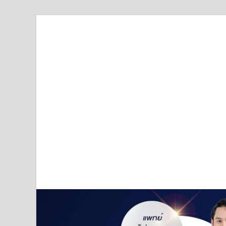
Truststoreonline
บริษัทด้านสื่อ/ข่าวสารใน กรุงเทพมหานคร ประเทศไ