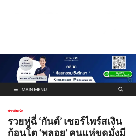
Truststoreonline
บริษัทด้านสื่อ/ข่าวสารใน กรุงเทพมหานคร ประเทศไทย
MAIN MENU
ข่าวบันเทิง
รวยหู่ฉี่ ‘กันต์’ เซอร์ไพร์สเงิน
ก้อนโต ‘พลอย’ คนแห่ขุดมั่งมี