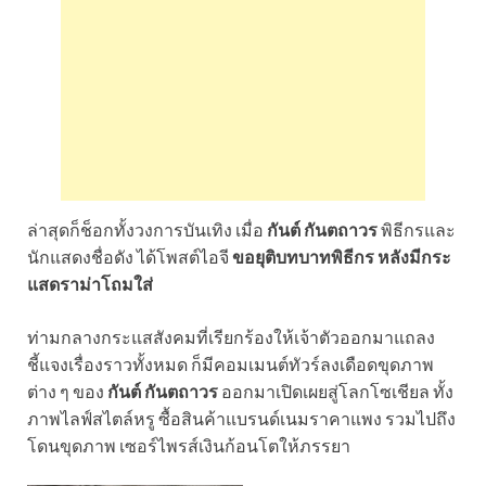
ล่าสุดก็ช็อกทั้งวงการบันเทิง เมื่อ
กันต์ กันตถาวร
พิธีกรและ
นักแสดงชื่อดัง ได้โพสต์ไอจี
ขอยุติบทบาทพิธีกร หลังมีกระ
แสดราม่าโถมใส่
ท่ามกลางกระแสสังคมที่เรียกร้องให้เจ้าตัวออกมาแถลง
ชี้แจงเรื่องราวทั้งหมด ก็มีคอมเมนต์ทัวร์ลงเดือดขุดภาพ
ต่าง ๆ ของ
กันต์ กันตถาวร
ออกมาเปิดเผยสู่โลกโซเชียล ทั้ง
ภาพไลฟ์สไตล์หรู ซื้อสินค้าแบรนด์เนมราคาแพง รวมไปถึง
โดนขุดภาพ เซอร์ไพรส์เงินก้อนโตให้ภรรยา