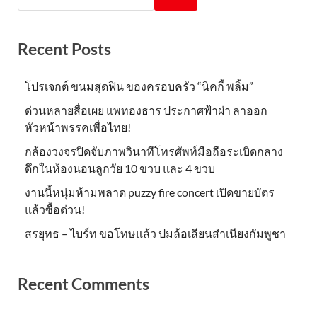
Recent Posts
โปรเจกต์ ขนมสุดฟิน ของครอบครัว “นิคกี้ พลิ้ม”
ด่วนหลายสื่อเผย แพทองธาร ประกาศฟ้าผ่า ลาออก
หัวหน้าพรรคเพื่อไทย!
กล้องวงจรปิดจับภาพวินาทีโทรศัพท์มือถือระเบิดกลาง
ดึกในห้องนอนลูกวัย 10 ขวบ และ 4 ขวบ
งานนี้หนุ่มห้ามพลาด puzzy fire concert เปิดขายบัตร
แล้วซื้อด่วน!
สรยุทธ – ไบร์ท ขอโทษแล้ว ปมล้อเลียนสำเนียงกัมพูชา
Recent Comments