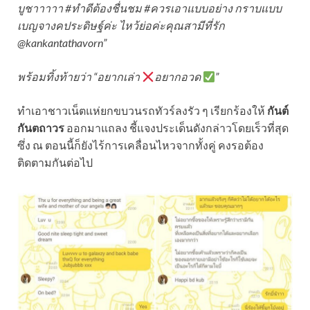
บูชาาาาา #ทำดีต้องชื่นชม #ควรเอาแบบอย่าง กราบแบบ
เบญจางคประดิษฐ์ค่ะ ไหว้ย่อค่ะคุณสามีที่รัก
@kankantathavorn”
พร้อมทิ้งท้ายว่า “อยากเล่า
อยากอวด
”
ทำเอาชาวเน็ตแห่ยกขบวนรถทัวร์ลงรัว ๆ เรียกร้องให้
กันต์
กันตถาวร
ออกมาแถลง ชี้แจงประเด็นดังกล่าวโดยเร็วที่สุด
ซึ่ง ณ ตอนนี้ก็ยังไร้การเคลื่อนไหวจากทั้งคู่ คงรอต้อง
ติดตามกันต่อไป