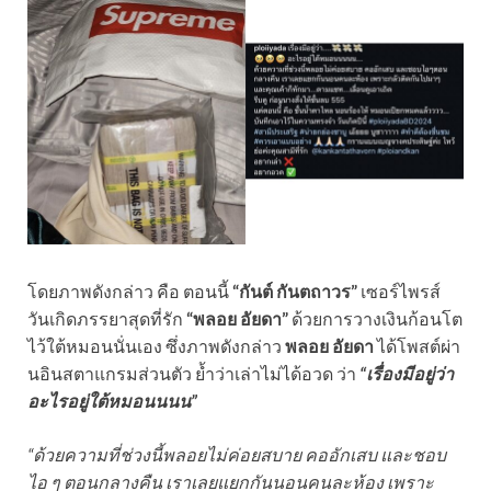
โดยภาพดังกล่าว คือ ตอนนี้
“กันต์ กันตถาวร”
เซอร์ไพรส์
วันเกิดภรรยาสุดที่รัก
“พลอย อัยดา”
ด้วยการวางเงินก้อนโต
ไว้ใต้หมอนนั่นเอง ซึ่งภาพดังกล่าว
พลอย อัยดา
ได้โพสต์ผ่า
นอินสตาแกรมส่วนตัว ย้ำว่าเล่าไม่ได้อวด ว่า
“เรื่องมีอยู่ว่า
อะไรอยู่ใต้หมอนนนน”
“ด้วยความที่ช่วงนี้พลอยไม่ค่อยสบาย คออักเสบ และชอบ
ไอ ๆ ตอนกลางคืน เราเลยแยกกันนอนคนละห้อง เพราะ