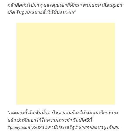
กลัวติดกันไปมา ๆ และคุณเขาก็ทักมา ตามแชท เลื่อนดูเอา
เถิด รีบดู ก่อนนางสั่งให้ชั้นลบ 555”
“แต่ตอนนี้ คือ ชั้นน้ำตาไหล นอนร้องไห้ หมอนเปียกหมด
แล้ว บันทึกเอาไว้ในความทรงจำ วันเกิดปีนี้
#ploiiyadaBD2024 #สามีประเสริฐ #น่ายกย่องชาบู เอ้ยยย