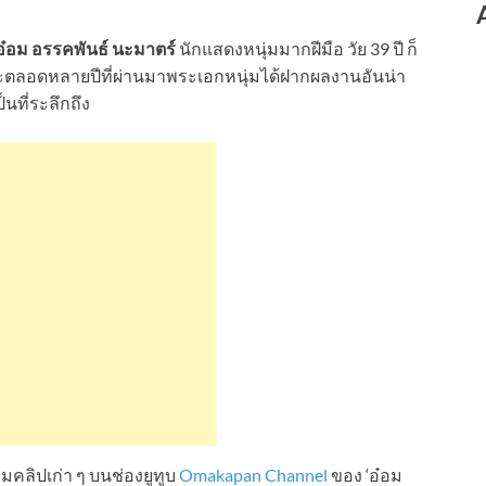
อ๋อม อรรคพันธ์ นะมาตร์
นักแสดงหนุ่มมากฝีมือ วัย 39 ปี ก็
าะตลอดหลายปีที่ผ่านมาพระเอกหนุ่มได้ฝากผลงานอันน่า
นที่ระลึกถึง
คลิปเก่า ๆ บนช่องยูทูบ
Omakapan Channel
ของ ‘อ๋อม