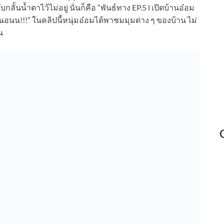
กลั้นน้ำตาไว้ไม่อยู่ นั่นก็คือ “พันธ์ทาง EP.5 l เปิดบ้านอ๋อม
องนอนน!!!” ในคลิปนี้หนุ่มอ๋อมได้พาชมมุมต่าง ๆ ของบ้าน ไม่
น