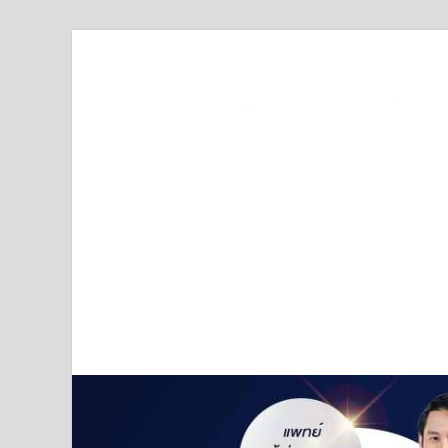
Truststoreonline
บริษัทด้านสื่อ/ข่าวสารใน กรุงเทพมหานคร ประเทศไ