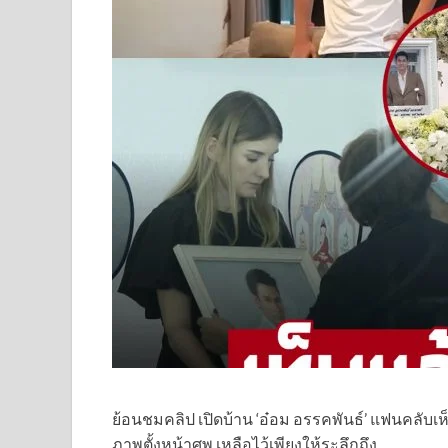
ย้อนชมคลิป เปิดบ้าน ‘อ๋อม อรรคพันธ์’ แฟนคลับเห
ภาพตั้งหน้าศพ เหลือไว้เพียงให้ระลึกถึง