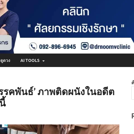
ดูดวง
AI TOOLS
ค
อรรคพันธ์’ ภาพติดผนังในอดีต
ี้