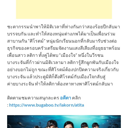
ชะตากรรมนำพาให้มิติเวลาที่ห่างกันกว่าสองร้อยปีกลับมา
บรรจบกัน และทำให้สองหนุ่มต่างภพได้มาเป็นเพื่อนร่วม
สาบานกัน “ศิโรตม์” หนุ่มนักเรียนนอกที่กลับมารับช่วงต่อ
ธุรกิจของครอบครัวเตรียมจัดงานแสงสีเสียงที่อยุธยาพร้อม
เพื่อนสาว ลติกา ทั้งคู่ได้พบ “เมืองใจ” หนึ่งในวีรชน
บางระจันที่ก้าวผ่านมิติเวลามา ลติการู้สึกผูกพันกับเมืองใจ
อย่างบอกไม่ถูก ขณะที่ศิโรตม์ต้องปกปิดความจริงเกี่ยวกับ
บางระจัน แล้วประตูมิติก็ดึงศิโรตม์กับเมืองใจกลับสู่
ค่ายบางระจัน ทำให้ลติกาต้องหาทางพาศิโรตม์กลับมา
ติดตามชมความสนุกละคร
อตีตา
คลิก
:
https://www.bugaboo.tv/lakorn/atita