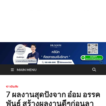
Truststoreonline
บริษัทด้านสื่อ/ข่าวสารใน กรุงเทพมหานคร ประเทศไทย
MAIN MENU
ข่าวบันเทิง
7 ผลงานสุดปังจาก อ๋อม อรรค
พันธ์ สร้างผลงานดีๆก่อนลา