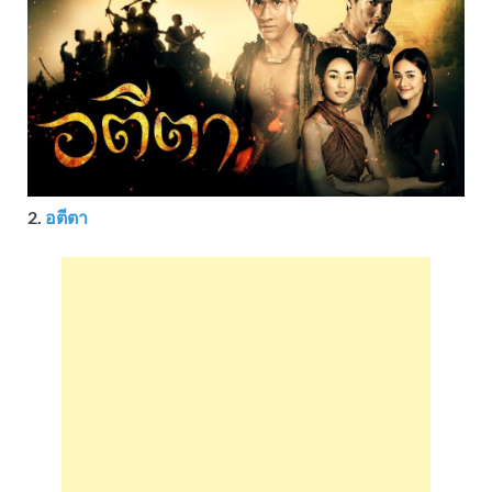
2.
อตีตา