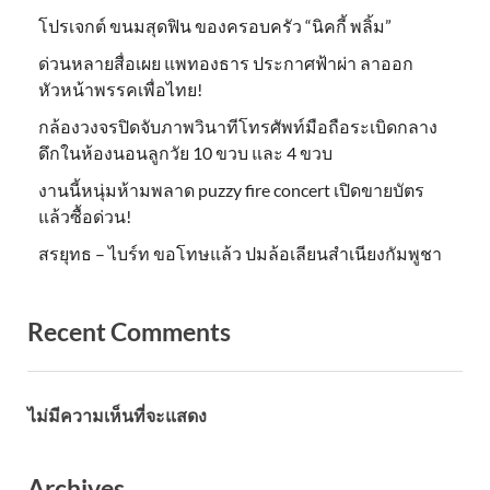
โปรเจกต์ ขนมสุดฟิน ของครอบครัว “นิคกี้ พลิ้ม”
ด่วนหลายสื่อเผย แพทองธาร ประกาศฟ้าผ่า ลาออก
หัวหน้าพรรคเพื่อไทย!
กล้องวงจรปิดจับภาพวินาทีโทรศัพท์มือถือระเบิดกลาง
ดึกในห้องนอนลูกวัย 10 ขวบ และ 4 ขวบ
งานนี้หนุ่มห้ามพลาด puzzy fire concert เปิดขายบัตร
แล้วซื้อด่วน!
สรยุทธ – ไบร์ท ขอโทษแล้ว ปมล้อเลียนสำเนียงกัมพูชา
Recent Comments
ไม่มีความเห็นที่จะแสดง
Archives