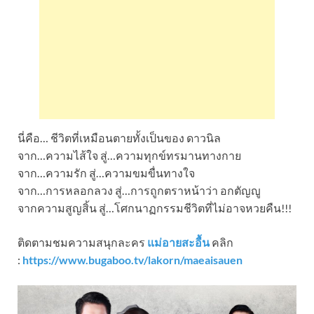
นี่คือ… ชีวิตที่เหมือนตายทั้งเป็นของ ดาวนิล
จาก…ความไส้ใจ สู่…ความทุกข์ทรมานทางกาย
จาก…ความรัก สู่…ความขมขื่นทางใจ
จาก…การหลอกลวง สู่…การถูกตราหน้าว่า อกตัญญู
จากความสูญสิ้น สู่…โศกนาฏกรรมชีวิตที่ไม่อาจหวยคืน!!!
ติดตามชมความสนุกละคร
แม่อายสะอื้น
คลิก
:
https://www.bugaboo.tv/lakorn/maeaisauen