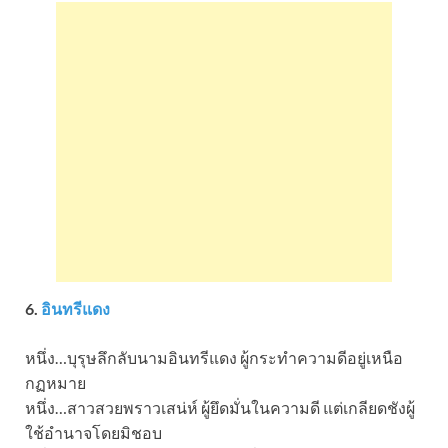
6.
อินทรีแดง
หนึ่ง…บุรุษลึกลับนามอินทรีแดง ผู้กระทำความดีอยู่เหนือ
กฏหมาย
หนึ่ง…สาวสวยพราวเสน่ห์ ผู้ยึดมั่นในความดี แต่เกลียดชังผู้
ใช้อำนาจโดยมิชอบ