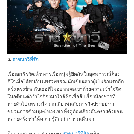
3.
ราชนาวีที่รัก
เรือเอก จิรวัฒน์ ทหารเรือหนุ่มผู้ยึดมั่นในอุดมการณ์ต้อง
ดีใจเมื่อได้พบกับ แพรวพรรณ นักเขียนสาวผู้เป็นรักแรกอีก
ครั้ง ตรงข้ามกับเธอที่ไม่อยากเจอเขาด้วยความเข้าใจผิด
ในอดีต แต่ก็จำใจต้องมาใกล้ชิดเพื่อสืบเรื่องน้องชายที่
หายตัวไป เพราะมีความเกี่ยวพันกับภารกิจปราบปราม
ขบวนการค้ามนุษย์ของเขา ทั้งคู่ต้องเสี่ยงอันตรายด้วยกัน
หลายครั้ง ทำให้ความรู้สึกเก่า ๆ หวนคืนมา
ติดตามชมความสนุกละคร
ราชนาวีที่รัก
คลิก