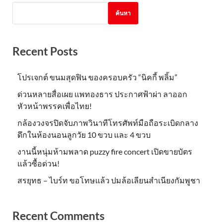
ค้นหา
Recent Posts
โปรเจกต์ ขนมสุดฟิน ของครอบครัว “นิคกี้ พลิ้ม”
ด่วนหลายสื่อเผย แพทองธาร ประกาศฟ้าผ่า ลาออก
หัวหน้าพรรคเพื่อไทย!
กล้องวงจรปิดจับภาพวินาทีโทรศัพท์มือถือระเบิดกลาง
ดึกในห้องนอนลูกวัย 10 ขวบ และ 4 ขวบ
งานนี้หนุ่มห้ามพลาด puzzy fire concert เปิดขายบัตร
แล้วซื้อด่วน!
สรยุทธ – ไบร์ท ขอโทษแล้ว ปมล้อเลียนสำเนียงกัมพูชา
Recent Comments