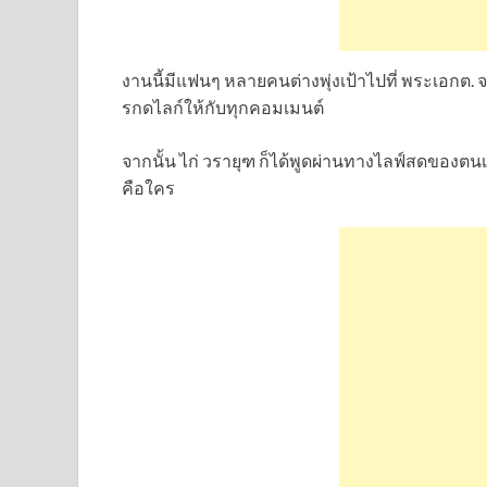
งานนี้มีแฟนๆ หลายคนต่างพุ่งเป้าไปที่ พระเอกต. จ
รกดไลก์ให้กับทุกคอมเมนต์
จากนั้น ไก่ วรายุฑ ก็ได้พูดผ่านทางไลฟ์สดของตนเ
คือใคร