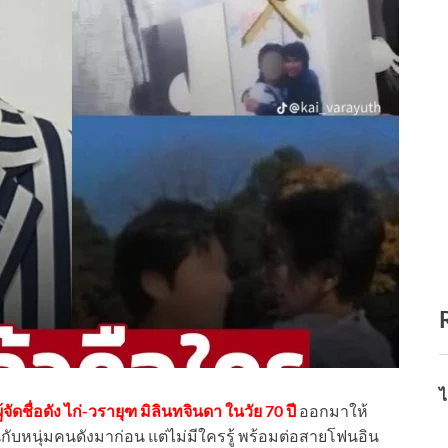
ไ
ผู้จัดชื่อดัง ไก่-วรายุฑ มิลินทจินดา ในวัย 70 ปี
ออกมาให้
านกับหนุ่มคนดังมาก่อน แต่ไม่มีใครรู้ พร้อมต่อสายโฟนอิน