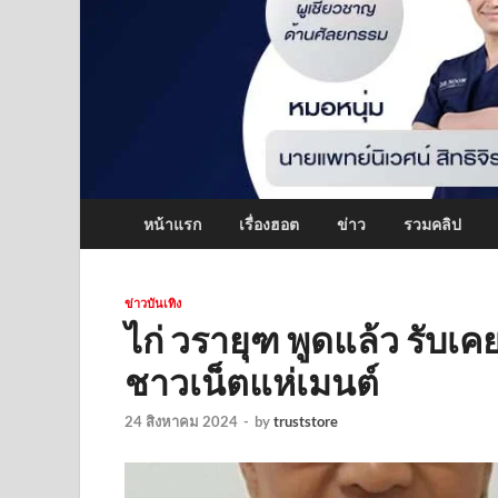
หน้าแรก
เรื่องฮอต
ข่าว
รวมคลิป
ข่าวบันเทิง
ไก่ วรายุฑ พูดแล้ว รับเ
ชาวเน็ตแห่เมนต์
24 สิงหาคม 2024
-
by
truststore