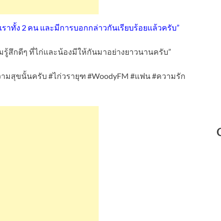
ราทั้ง 2 คน และมีการบอกกล่าวกันเรียบร้อยแล้วครับ”
ู้สึกดีๆ ที่ไก่และน้องมีให้กันมาอย่างยาวนานครับ”
มสุขนั้นครับ #ไก่วรายุฑ #WoodyFM #แฟน #ความรัก