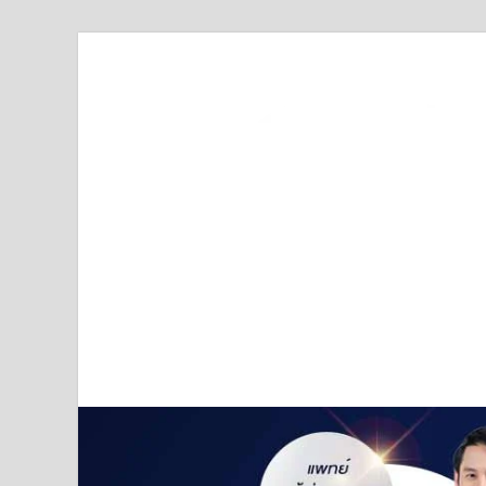
Truststoreonline
บริษัทด้านสื่อ/ข่าวสารใน กรุงเทพมหานคร ประเทศไ