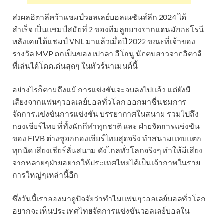
ส่งผลอิตาลีคว้าแชมป์วอลเลย์บอลเนชันส์ลีก 2024 ได้
สำเร็จ เป็นแชมป์สมัยที่ 2 ของทีมลูกยางจากแดนมักกะโรนี
หลังเคยได้แชมป์ VNL มาแล้วเมื่อปี 2022 ขณะที่เจ้าของ
รางวัล MVP ตกเป็นของ เปาลา อีโกนู นักตบสาวจากอิตาลี
ที่เล่นได้โดดเด่นสุดๆ ในทัวร์นาเมนต์นี้
อย่างไรก็ตามถึงแม้ การแข่งขันจะจบลงไปแล้ว แต่ยังมี
เสียงจากแฟนๆวอลเลย์บอลทั่วโลก ออกมาชื่นชมการ
จัดการแข่งขันการแข่งขัน บรรยากาศในสนาม รวมไปถึง
กองเชียร์ไทย ที่ทั้งนักกีฬาทุกชาติ และ ฝ่ายจัดการแข่งขัน
ของ FIVB ต่างซูฮกกองเชียร์ไทยสุดจริง ทำสนามแทบแตก
ทุกนัด เสียงเชียร์ลั่นสนาม ดังไกลทั่วโลกจริงๆ ทำให้มีเสียง
จากหลายๆฝ่ายอยากให้ประเทศไทยได้เป็นเจ้าภาพในราย
การใหญ่ๆเหล่านี้อีก
ซึ่งวันนี้เราลองมาดูปัจจัยว่าทำไมแฟนๆวอลเลย์บอลทั่วโลก
อยากจะเห็นประเทศไทยจัดการแข่งขันวอลเลย์บอลใน