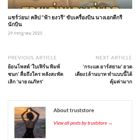
แชร์ว่อน! คลิป “ฟ้า ยงวรี” ขับเครื่องบิน นางเอกดีกรี
นักบิน
29 กรกฎาคม 2025
PREVIOUS ARTICLE
NEXT ARTICLE
ย้อนโพสต์ ‘ใบเฟิร์น พิมพ์
‘กระแต อาร์สยาม’ อวด
ชนก’ สื่อถึงใคร หลังสะพัด
เตียง1ล้านบาท ทำแบบนี้ได้
เลิก ‘นาย ณภัทร’
คุ้มค่ามาก
About truststore
View all posts by truststore →