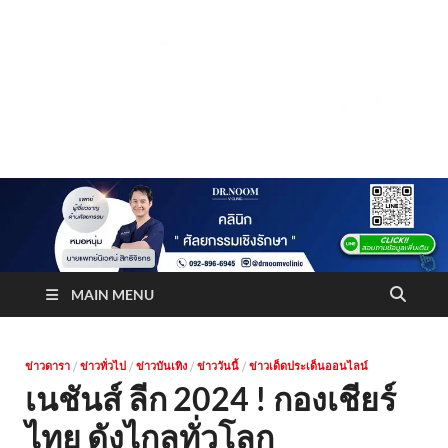
Truststoreonline
บริษัทด้านสื่อ/ข่าวสารใน กรุงเทพมหานคร ประเทศไทย
MAIN MENU
ข่าวดารา
/
ข่าวทั่วไป
/
ข่าวบันเทิง
/
ข่าววันนี้
/
ข่าวเด็ดประเด็นออนไลน์
เนชันส์ ลีก 2024 ! กองเชียร์
ไทย ดังไกลทั่วโลก