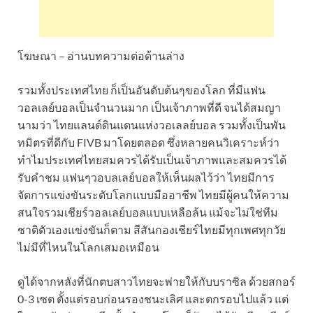
โฆษณา – อ่านบทความต่อด้านล่าง
รวมทั้งประเทศไทย ก็เป็นอันดับต้นๆของโลก ที่มีแฟน
วอลเลย์บอลเป็นจำนวนมาก เป็นเจ้าภาพที่ดี จนได้สมญา
นามว่า ไทยแลนด์ดินแดนแห่งวอเลลย์บอล รวมทั้งเป็นพัน
ทมิตรที่ดีกับ FIVB มาโดยตลอด ซึ่งหลายคนวิเคราะห์ว่า
ทำไมประเทศไทยสมควรได้รับเป็นเจ้าภาพและสมควรได้
รับคำชม แฟนๆวอบลเลย์บอลให้เห็นผลไว้ว่า ไทยมีการ
จัดการแข่งขันระดับโลกแบบมืออาชีพ ไทยมีผู้คนให้ความ
สนใจรวมเชียร์วอลเลย์บอลแบบเหลือล้น แม้จะไม่ใช่ทีม
ชาติตัวเองแข่งขันก็ตาม สีสันกองเชียร์ไทยมีทุกเพศทุกวัย
ไม่มีที่ไหนในโลกเสมอเหมือน
ดูได้จากหลังที่นักตบสาวไทยจะพ่ายให้กับบราซิล ด้วยสกอร์
0-3 เซต ตั้งแต่รอบก่อนรองชนะเลิศ และตกรอบไปแล้ว แต่