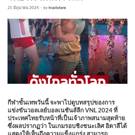
25 มิถุนายน 2024
-
by
truststore
กีฬาขั้นเทพวันนี้ จะพาไปดูบทสรุปของการ
แข่งขันวอลเลย์บอลเนชันส์ลีก VNL 2024 ที่
ประเทศไทยรับหน้าที่เป็นเจ้าภาพสนามสุดท้าย
ซึ่งผลปรากฏว่า ในเกมรอบชิงชนะเลิศ อิตาลีได้
แสดงให้เห็นถึงความแข็งแกร่ง สามารถ