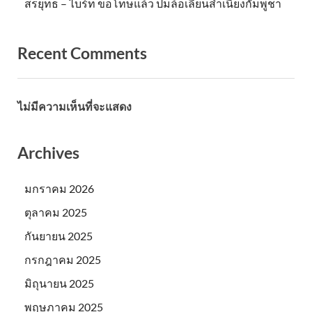
สรยุทธ – ไบร์ท ขอโทษแล้ว ปมล้อเลียนสำเนียงกัมพูชา
Recent Comments
ไม่มีความเห็นที่จะแสดง
Archives
มกราคม 2026
ตุลาคม 2025
กันยายน 2025
กรกฎาคม 2025
มิถุนายน 2025
พฤษภาคม 2025