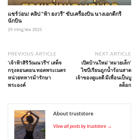
แชร์ว่อน! คลิป “ฟ้า ยงวรี” ขับเครื่องบิน นางเอกดีกรี
นักบิน
29 กรกฎาคม 2025
PREVIOUS ARTICLE
NEXT ARTICLE
‘เจ้าฟ้าสิริวัณณวรีฯ’ เสด็จ
เปิดบ้านใหม่ ‘หมวยเล็ก’
กรุงลอนดอน ทอดพระเนตร
ไซบีเรียนถูกน้ำร้อนสาด
หน่วยทหารม้ารักษา
เจ้าของดูแลดี มีเพื่อนเป็นบู
พระองค์
ลด็อก
About truststore
View all posts by truststore →