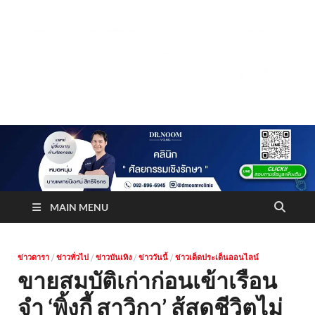
Truststoreonline
บริษัทด้านสื่อ/ข่าวสารใน กรุงเทพมหานคร ประเทศไทย
MAIN MENU
ข่าวดารา
/
ข่าวทั่วไป
/
ข่าวบันเทิง
/
ข่าววันนี้
/
ข่าวเด็ดประเด็นออนไลน์
ขายสมบัติเก่าก่อนเข้าเรือน
จำ ‘พิ้งกี้ สาวิกา’ สู้สุดชีวิตไม่