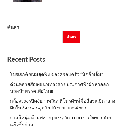
ค้นหา
ค้นหา
Recent Posts
โปรเจกต์ ขนมสุดฟิน ของครอบครัว “นิคกี้ พลิ้ม”
ด่วนหลายสื่อเผย แพทองธาร ประกาศฟ้าผ่า ลาออก
หัวหน้าพรรคเพื่อไทย!
กล้องวงจรปิดจับภาพวินาทีโทรศัพท์มือถือระเบิดกลาง
ดึกในห้องนอนลูกวัย 10 ขวบ และ 4 ขวบ
งานนี้หนุ่มห้ามพลาด puzzy fire concert เปิดขายบัตร
แล้วซื้อด่วน!