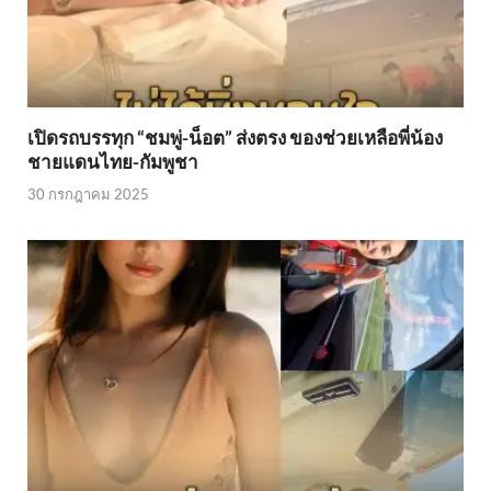
เปิดรถบรรทุก “ชมพู่-น็อต” ส่งตรง ของช่วยเหลือพี่น้อง
ชายแดนไทย-กัมพูชา
30 กรกฎาคม 2025