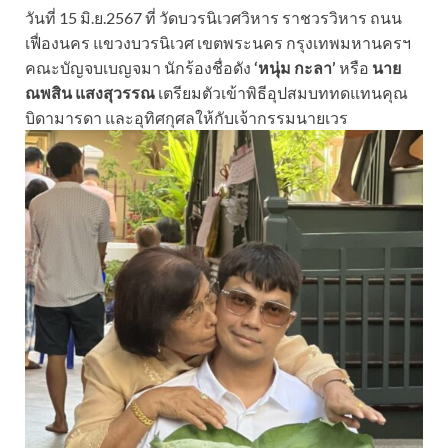
วันที่ 15 มิ.ย.2567 ที่ วัดบวรนิเวศวิหาร ราชวรวิหาร ถนน
เฟื่องนคร แขวงบวรนิเวศ เขตพระนคร กรุงเทพมหานครฯ
คณะบัญจบเบญจมา นักร้องชื่อดัง
‘หนุ่ม กะลา’
หรือ
นาย
ณพสิน แสงสุวรรณ
เตรียมตัวเข้าพิธีอุปสมบททดแทนคุณ
บิดามารดา และอุทิศกุศลให้กับเจ้ากรรมนายเวร