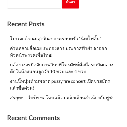
ค้นหา
Recent Posts
โปรเจกต์ ขนมสุดฟิน ของครอบครัว “นิคกี้ พลิ้ม”
ด่วนหลายสื่อเผย แพทองธาร ประกาศฟ้าผ่า ลาออก
หัวหน้าพรรคเพื่อไทย!
กล้องวงจรปิดจับภาพวินาทีโทรศัพท์มือถือระเบิดกลาง
ดึกในห้องนอนลูกวัย 10 ขวบ และ 4 ขวบ
งานนี้หนุ่มห้ามพลาด puzzy fire concert เปิดขายบัตร
แล้วซื้อด่วน!
สรยุทธ – ไบร์ท ขอโทษแล้ว ปมล้อเลียนสำเนียงกัมพูชา
Recent Comments