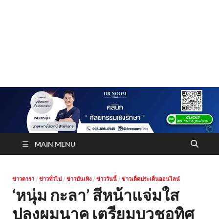
Truststoreonline
บริษัทด้านสื่อ/ข่าวสารใน กรุงเทพมหานคร ประเทศไทย
MAIN MENU
ข่าวดารา
/
ข่าวทั่วไป
/
ข่าวบันเทิง
/
ข่าววันนี้
/
ข่าวเด็ดประเด็นออนไลน์
‘หนุ่ม กะลา’ สีหน้าแจ่มใส
ปลงผมนาค เตรียมบวชอุทิศ