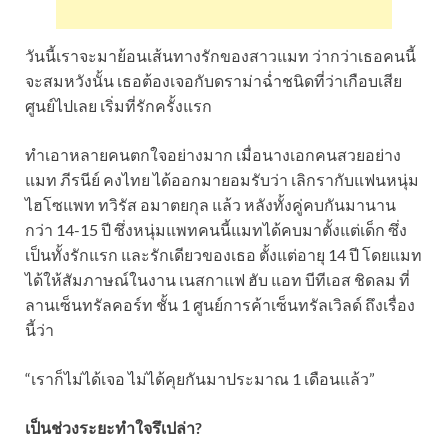
วันนี้เราจะมาย้อนเส้นทางรักของสาวแมท ว่ากว่าเธอคนนี้
จะสมหวังนั้น เธอต้องเจอกับดราม่าฉ่ำชนิดที่ว่าเกือบเสีย
ศูนย์ไปเลย เริ่มที่รักครั้งแรก
ทำเอาหลายคนตกใจอย่างมาก เมื่อนางเอกคนสวยอย่าง
แมท ภีรนีย์ คงไทย ได้ออกมายอมรับว่า เลิกรากับแฟนหนุ่ม
ไฮโซแพท ทวิรัส อมาตยกุล แล้ว หลังทั้งคู่คบกันมานาน
กว่า 14-15 ปี ซึ่งหนุ่มแพทคนนี้แมทได้คบมาตั้งแต่เด็ก ซึ่ง
เป็นทั้งรักแรก และรักเดียวของเธอ ตั้งแต่อายุ 14 ปี โดยแมท
ได้ให้สัมภาษณ์ในงาน เนสกาแฟ ฮับ แอท บีทีเอส ชิดลม ที่
ลานเซ็นทรัลคอร์ท ชั้น 1 ศูนย์การค้าเซ็นทรัลเวิลด์ ถึงเรื่อง
นี้ว่า
“เราก็ไม่ได้เจอ ไม่ได้คุยกันมาประมาณ 1 เดือนแล้ว”
เป็นช่วงระยะทำใจรึเปล่า?