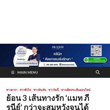
Truststoreonline
บริษัทด้านสื่อ/ข่าวสารใน กรุงเทพมหานคร ประเทศไทย
MAIN MENU
ข่าวดารา
/
ข่าวทั่วไป
/
ข่าวบันเทิง
/
ข่าววันนี้
/
ข่าวเด็ดประเด็นออนไลน์
ย้อน 3 เส้นทางรัก ‘แมท ภี
รนีย์’ กว่าจะสมหวังจนได้