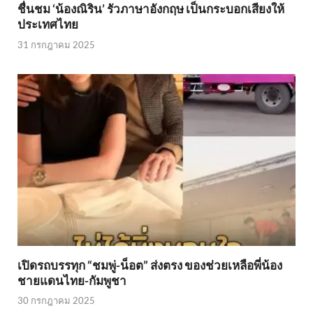
ชื่นชม ‘น้องณิริน’ รัวภาษาอังกฤษ เป็นกระบอกเสียงให้
ประเทศไทย
31 กรกฎาคม 2025
เปิดรถบรรทุก “ชมพู่-น็อต” ส่งตรง ของช่วยเหลือพี่น้อง
ชายแดนไทย-กัมพูชา
30 กรกฎาคม 2025