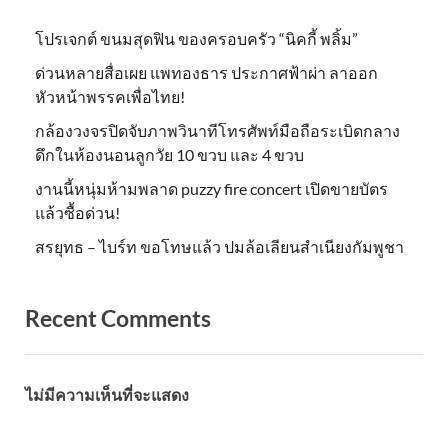
โปรเจกต์ ขนมสุดฟิน ของครอบครัว “นิคกี้ พลิ้ม”
ด่วนหลายสื่อเผย แพทองธาร ประกาศฟ้าผ่า ลาออก
หัวหน้าพรรคเพื่อไทย!
กล้องวงจรปิดจับภาพวินาทีโทรศัพท์มือถือระเบิดกลาง
ดึกในห้องนอนลูกวัย 10 ขวบ และ 4 ขวบ
งานนี้หนุ่มห้ามพลาด puzzy fire concert เปิดขายบัตร
แล้วซื้อด่วน!
สรยุทธ – ไบร์ท ขอโทษแล้ว ปมล้อเลียนสำเนียงกัมพูชา
Recent Comments
ไม่มีความเห็นที่จะแสดง