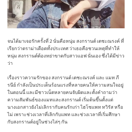
จนได้มาเจอรักครั้งที่ 2 นั่นคือหนุ่ม สงกรานต์ เตชะณรงค์ ที่
เรียกว่าดราม่าเดือดทั้งประเทศ ว่าเธอคือชวนเหตุที่ทำให้
หนุ่ม สงกรานต์ต้องหย่าขาดกับสาวแอฟ นั่นเอง ซึ่งได้มีข่าว
ว่า
เรื่องราวความรักของ สงกรานต์ เตชะณรงค์ และ แมท ภี
รนีย์ กำลังเป็นประเด็นร้อนแรงที่หลายคนให้ความสนใจอยู่
ในตอนนี้ และมีชาวเน็ตหลายคนจับผิดและตั้งคำถามว่า
ความสัมพันธ์ของแมทและสงกรานต์ เริ่มต้นขึ้นตั้งแต่
นางเอกสาวยังไม่เลิกรากับคนรักเก่า ไฮโซแพท ทวิรัส หรือ
ไม่ เพราะช่วงเวลาที่เลิกกับแพท และช่วงเวลาที่เริ่มศึกษา
กับสงกรานต์อยู่ในช่วงไล่ๆ กัน