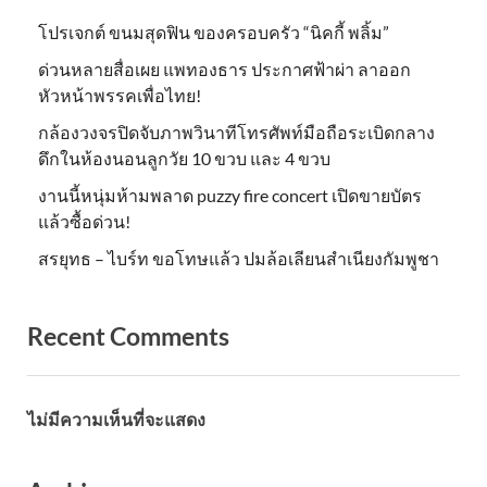
โปรเจกต์ ขนมสุดฟิน ของครอบครัว “นิคกี้ พลิ้ม”
ด่วนหลายสื่อเผย แพทองธาร ประกาศฟ้าผ่า ลาออก
หัวหน้าพรรคเพื่อไทย!
กล้องวงจรปิดจับภาพวินาทีโทรศัพท์มือถือระเบิดกลาง
ดึกในห้องนอนลูกวัย 10 ขวบ และ 4 ขวบ
งานนี้หนุ่มห้ามพลาด puzzy fire concert เปิดขายบัตร
แล้วซื้อด่วน!
สรยุทธ – ไบร์ท ขอโทษแล้ว ปมล้อเลียนสำเนียงกัมพูชา
Recent Comments
ไม่มีความเห็นที่จะแสดง