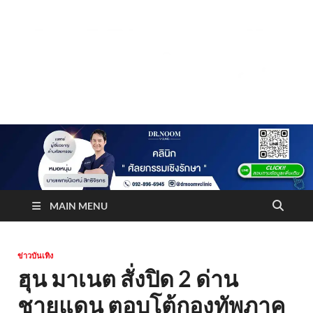
Truststoreonline
บริษัทด้านสื่อ/ข่าวสารใน กรุงเทพมหานคร ประเทศไทย
MAIN MENU
ข่าวบันเทิง
ฮุน มาเนต สั่งปิด 2 ด่าน
ชายแดน ตอบโต้กองทัพภาค