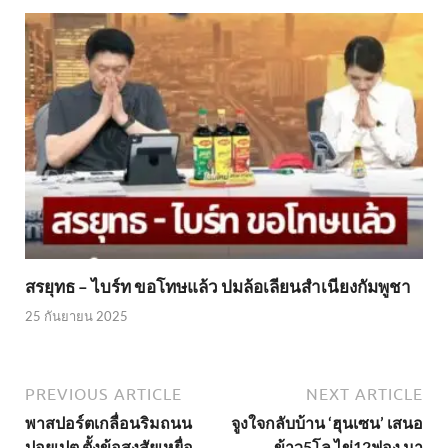
สรยุทธ – ไบร์ท ขอโทษแล้ว ปมล้อเลียนสำเนียงกัมพูชา
25 กันยายน 2025
PREVIOUS ARTICLE
NEXT ARTICLE
พาสปอร์ตเกลื่อนริมถนน
จูงใจกลับบ้าน ‘ฮุนเซน’ เสนอ
ปอยเปต ตั้งข้อสงสัยเหยื่อ
ข้าว5โล ไข่12ฟอง มา