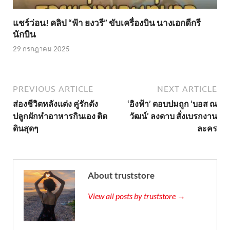
แชร์ว่อน! คลิป “ฟ้า ยงวรี” ขับเครื่องบิน นางเอกดีกรี
นักบิน
29 กรกฎาคม 2025
PREVIOUS ARTICLE
NEXT ARTICLE
ส่องชีวิตหลังแต่ง คู่รักดัง
‘อิงฟ้า’ ตอบปมถูก ‘บอส ณ
ปลูกผักทำอาหารกินเอง ติด
วัฒน์’ ลงดาบ สั่งเบรกงาน
ดินสุดๆ
ละคร
About truststore
View all posts by truststore →