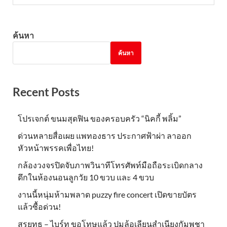
ค้นหา
ค้นหา
Recent Posts
โปรเจกต์ ขนมสุดฟิน ของครอบครัว “นิคกี้ พลิ้ม”
ด่วนหลายสื่อเผย แพทองธาร ประกาศฟ้าผ่า ลาออก
หัวหน้าพรรคเพื่อไทย!
กล้องวงจรปิดจับภาพวินาทีโทรศัพท์มือถือระเบิดกลาง
ดึกในห้องนอนลูกวัย 10 ขวบ และ 4 ขวบ
งานนี้หนุ่มห้ามพลาด puzzy fire concert เปิดขายบัตร
แล้วซื้อด่วน!
สรยุทธ – ไบร์ท ขอโทษแล้ว ปมล้อเลียนสำเนียงกัมพูชา