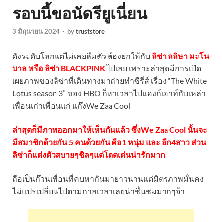
รอบนี้ขอนัดรียูเนี่ยน
3 มิถุนายน 2024
-
by
truststore
ดังระดับโลกแต่ไม่เคยลืมตัว ต้องยกให้กับ
ลิซ่า ลลิษา มะโน
บาล หรือ ลิซ่า BLACKPINK
ไปเลย เพราะล่าสุดมีการเปิด
เผยภาพของลิซ่าที่เดินทางมาถ่ายทำซีรี่ส์ เรื่อง “The White
Lotus season 3” ของ HBO ก็หาเวลาไปแฮงก์เอาท์กับเหล่า
เพื่อนเก่าเพื่อนแก่ แก๊งWe Zaa Cool
ล่าสุดก็มีภาพออกมาให้เห็นกันแล้ว ซึ่งWe Zaa Cool นั้นจะ
มีสมาชิกด้วยกัน 5 คนด้วยกัน คือ1 หนุ่ม และ อีก4สาว ส่วน
ลิซ่าก็แต่งตัวสบายๆชิลๆแต่โดดเด่นน่ารักมาก
ถือเป็นก๊วนเพื่อนที่คบหากันมายาวนานแต่มิตรภาพมั่นคง
ไม่แปรเปลี่ยนไปตามกาลเวลาเลยน่าชื่นชมมากๆจ้า