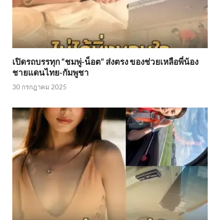
เปิดรถบรรทุก “ชมพู่-น็อต” ส่งตรง ของช่วยเหลือพี่น้อง
ชายแดนไทย-กัมพูชา
30 กรกฎาคม 2025