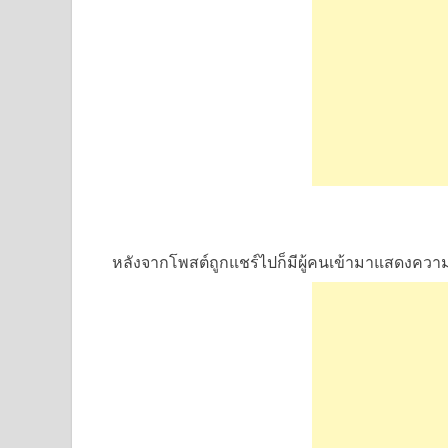
หลังจากโพสต์ถูกแชร์ไปก็มีผู้คนเข้ามาแสดงควา