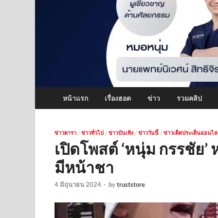
หน้าแรก
เรื่องฮอต
ข่าว
รวมคลิป
ข่าวดารา
/
ข่าวทั่วไป
/
ข่าวบันเทิง
/
ข่าววันนี้
/
ข่าวเด็ดประเด็นออนไล
เปิดโพสต์ ‘หนุ่ม กรรชัย’
มีหน้าชา
4 มิถุนายน 2024
-
by
truststore