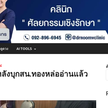
ดูดวง
AI TOOLS
น์
ค
 หลังบุกสน.ทองหล่ออ่านแล้ว