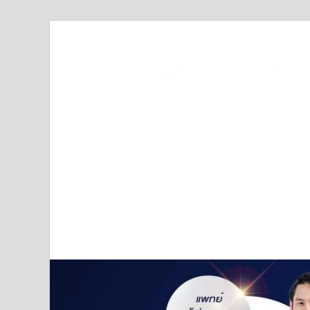
Truststoreonline
บริษัทด้านสื่อ/ข่าวสารใน กรุงเทพมหานคร ประเทศไ