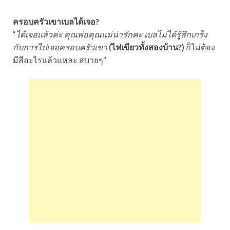
ครอบครัวเขาเบลได้เจอ?
“
ได้เจอแล้วค่ะ คุณพ่อคุณแม่น่ารักคะ เบลไม่ได้รู้สึกเกร็ง
กับการไปเจอครอบครัวเขา
(ไฟเขียวทั้งสองบ้าน?)
ก็ไม่ต้อง
มีสีอะไรแล้วแหละ สบายๆ”