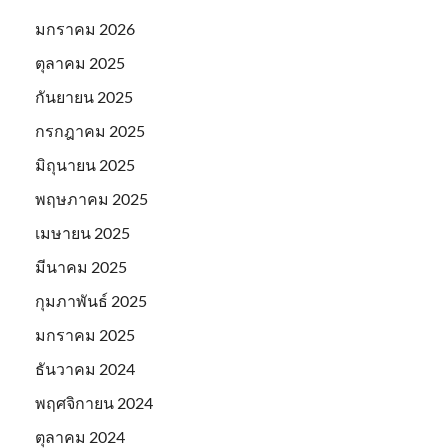
มกราคม 2026
ตุลาคม 2025
กันยายน 2025
กรกฎาคม 2025
มิถุนายน 2025
พฤษภาคม 2025
เมษายน 2025
มีนาคม 2025
กุมภาพันธ์ 2025
มกราคม 2025
ธันวาคม 2024
พฤศจิกายน 2024
ตุลาคม 2024