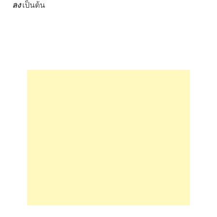
ลง
เป็นต้น