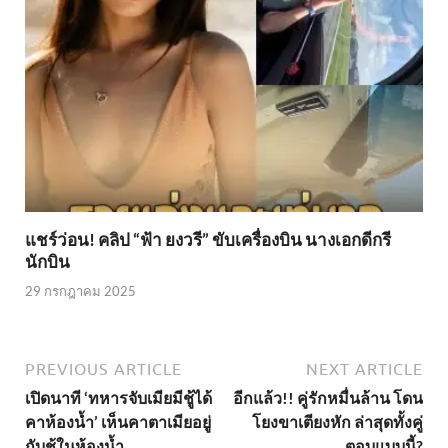
แชร์ว่อน! คลิป “ฟ้า ยงวรี” ขับเครื่องบิน นางเอกดีกรี
นักบิน
29 กรกฎาคม 2025
PREVIOUS ARTICLE
NEXT ARTICLE
เปิดนาที ‘ทหารจับเมียมีชู้ได้
อีกแล้ว!! คู่รักหมื่นล้าน โดน
คาห้องน้ำ’ เห็นคาตาเมียอยู่
โยงขาเตียงหัก ล่าสุดทั้งคู่
กับชู้ในห้องน้ำ
ตอบแบบนี้?