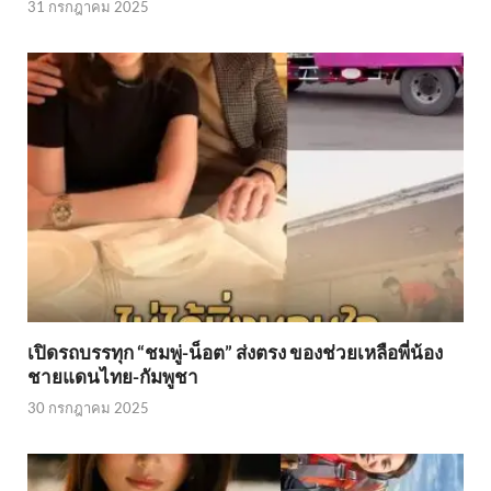
31 กรกฎาคม 2025
เปิดรถบรรทุก “ชมพู่-น็อต” ส่งตรง ของช่วยเหลือพี่น้อง
ชายแดนไทย-กัมพูชา
30 กรกฎาคม 2025