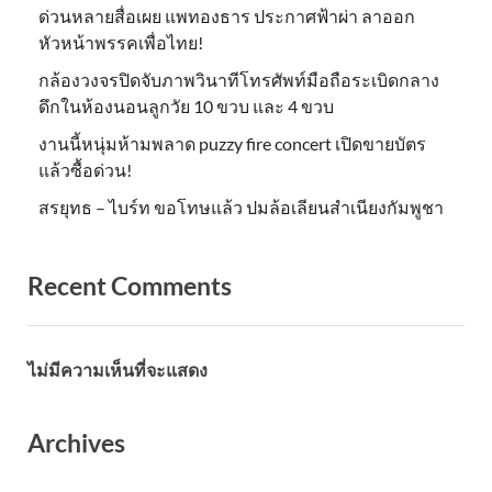
ด่วนหลายสื่อเผย แพทองธาร ประกาศฟ้าผ่า ลาออก
หัวหน้าพรรคเพื่อไทย!
กล้องวงจรปิดจับภาพวินาทีโทรศัพท์มือถือระเบิดกลาง
ดึกในห้องนอนลูกวัย 10 ขวบ และ 4 ขวบ
งานนี้หนุ่มห้ามพลาด puzzy fire concert เปิดขายบัตร
แล้วซื้อด่วน!
สรยุทธ – ไบร์ท ขอโทษแล้ว ปมล้อเลียนสำเนียงกัมพูชา
Recent Comments
ไม่มีความเห็นที่จะแสดง
Archives