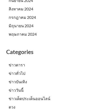
กันยายน 2024
สิงหาคม 2024
กรกฎาคม 2024
มิถุนายน 2024
พฤษภาคม 2024
Categories
ข่าวดารา
ข่าวทั่วไป
ข่าวบันเทิง
ข่าววันนี้
ข่าวเด็ดประเด็นออนไลน์
ดวง