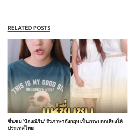
RELATED POSTS
ชื่นชม ‘น้องณิริน’ รัวภาษาอังกฤษ เป็นกระบอกเสียงให้
ประเทศไทย