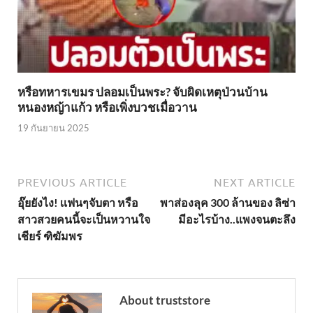
หรือทหารเขมร ปลอมเป็นพระ? จับผิดเหตุป่วนบ้าน
หนองหญ้าแก้ว หรือเพิ่งบวชเมื่อวาน
19 กันยายน 2025
PREVIOUS ARTICLE
NEXT ARTICLE
อุ๊ยยังไง! เเฟนๆจับตา หรือ
พาส่องลุค 300 ล้านของ ลิซ่า
สาวสวยคนนี้จะเป็นหวานใจ
มีอะไรบ้าง..เเพงจนตะลึง
เชียร์ ฑิฆัมพร
About truststore