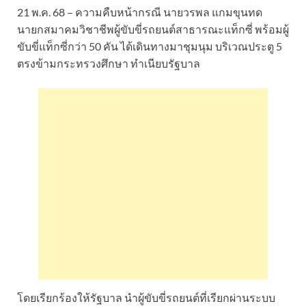
21 พ.ค. 68 – ความคืบหน้ากรณี นายวรพล แกมขุนทด
นายกสมาคมวิชาชีพผู้ขับขี่รถยนต์สาธารณะแท็กซี่ พร้อมผู้
ขับขี่แท็กซี่กว่า 50 คัน ได้เดินทางมาชุมนุม บริเวณประตู 5
ตรงข้ามกระทรวงศึกษา ทำเนียบรัฐบาล
โดยเรียกร้องให้รัฐบาล นำผู้ขับขี่รถยนต์ที่เรียกผ่านระบบ