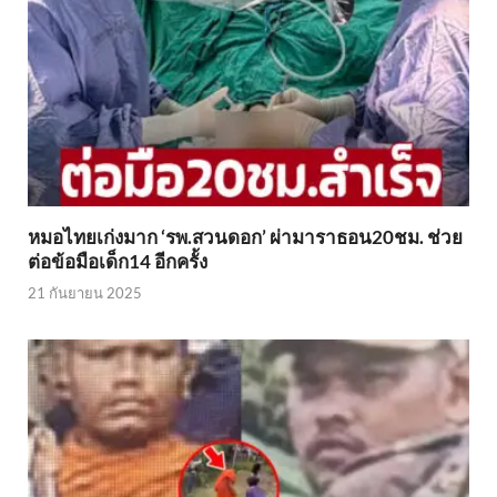
หมอไทยเก่งมาก ‘รพ.สวนดอก’ ผ่ามาราธอน20ชม. ช่วย
ต่อข้อมือเด็ก14 อีกครั้ง
21 กันยายน 2025